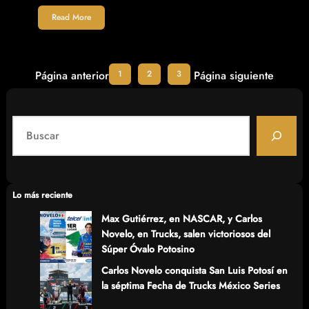
Read More
1
2
3
Página anterior
Página siguiente
S
e
a
r
c
Lo más reciente
h
Max Gutiérrez, en NASCAR, y Carlos
Novelo, en Trucks, salen victoriosos del
Súper Óvalo Potosino
Carlos Novelo conquista San Luis Potosí en
la séptima Fecha de Trucks México Series