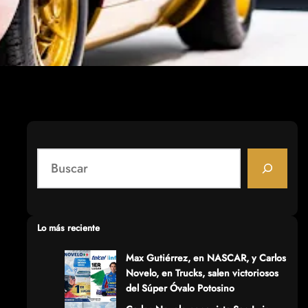
S
e
a
r
c
Lo más reciente
h
Max Gutiérrez, en NASCAR, y Carlos
Novelo, en Trucks, salen victoriosos
del Súper Óvalo Potosino