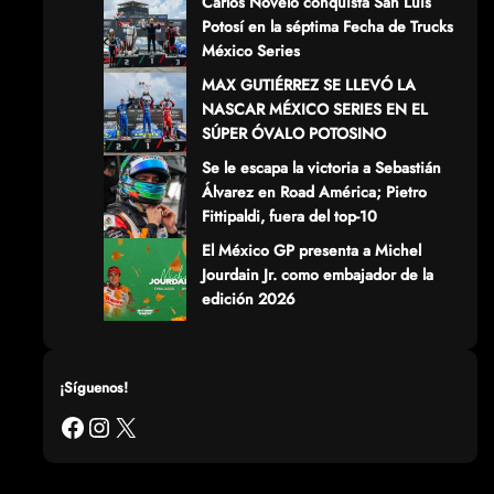
Carlos Novelo conquista San Luis
Potosí en la séptima Fecha de Trucks
México Series
MAX GUTIÉRREZ SE LLEVÓ LA
NASCAR MÉXICO SERIES EN EL
SÚPER ÓVALO POTOSINO
Se le escapa la victoria a Sebastián
Álvarez en Road América; Pietro
Fittipaldi, fuera del top-10
El México GP presenta a Michel
Jourdain Jr. como embajador de la
edición 2026
¡Síguenos!
Facebook
Instagram
X