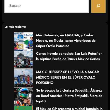
S
e
a
r
c
Lo más reciente
h
Max Gutiérrez, en NASCAR, y Carlos
Novelo, en Trucks, salen victoriosos del
Súper Óvalo Potosino
Carlos Novelo conquista San Luis Potosí en
la séptima Fecha de Trucks México Series
MAX GUTIÉRREZ SE LLEVÓ LA NASCAR
MÉXICO SERIES EN EL SÚPER ÓVALO
POTOSINO
Se le escapa la victoria a Sebastián Álvarez
en Road América; Pietro Fittipaldi, fuera del
top-10
El México GP presenta a Michel Jourdain Jr.