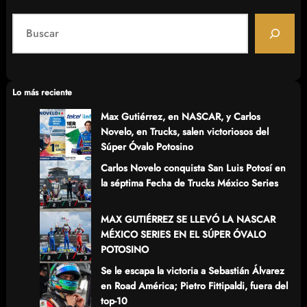
S
e
a
r
c
Lo más reciente
h
Max Gutiérrez, en NASCAR, y Carlos
Novelo, en Trucks, salen victoriosos del
Súper Óvalo Potosino
Carlos Novelo conquista San Luis Potosí en
la séptima Fecha de Trucks México Series
MAX GUTIÉRREZ SE LLEVÓ LA NASCAR
MÉXICO SERIES EN EL SÚPER ÓVALO
POTOSINO
Se le escapa la victoria a Sebastián Álvarez
en Road América; Pietro Fittipaldi, fuera del
top-10