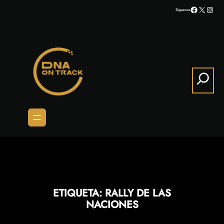
Saltar
Facebook
X
Inst
Síguenos
al
contenido
Search
ETIQUETA:
RALLY DE LAS
NACIONES