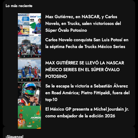
c
Lo más reciente
h
Max Gutiérrez, en NASCAR, y Carlos
Novelo, en Trucks, salen victoriosos del
Súper Óvalo Potosino
Carlos Novelo conquista San Luis Potosí en
la séptima Fecha de Trucks México Series
MAX GUTIÉRREZ SE LLEVÓ LA NASCAR
MÉXICO SERIES EN EL SÚPER ÓVALO
POTOSINO
Se le escapa la victoria a Sebastián Álvarez
en Road América; Pietro Fittipaldi, fuera del
top-10
El México GP presenta a Michel Jourdain Jr.
como embajador de la edición 2026
¡Síguenos!