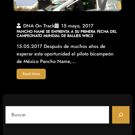
DNA On Track
15 mayo, 2017
PANCHO NAME SE ENFRENTA A SU PRIMERA FECHA DEL
CAMPEONATO MUNDIAL DE RALLIES WRC3
15.05.2017 Después de muchos años de
esperar esta oportunidad el piloto bicampeón
de México Pancho Name,…
Read More
S
e
a
r