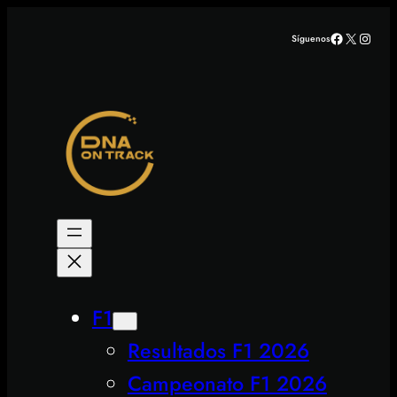
Saltar
Facebook
X
Insta
Síguenos
al
contenido
F1
Resultados F1 2026
Campeonato F1 2026