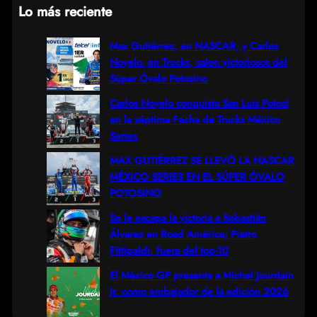
Lo más reciente
a
r
Max Gutiérrez, en NASCAR, y Carlos
Novelo, en Trucks, salen victoriosos del
c
Súper Óvalo Potosino
h
Carlos Novelo conquista San Luis Potosí
en la séptima Fecha de Trucks México
Series
MAX GUTIÉRREZ SE LLEVÓ LA NASCAR
MÉXICO SERIES EN EL SÚPER ÓVALO
POTOSINO
Se le escapa la victoria a Sebastián
Álvarez en Road América; Pietro
Fittipaldi, fuera del top-10
El México GP presenta a Michel Jourdain
Jr. como embajador de la edición 2026