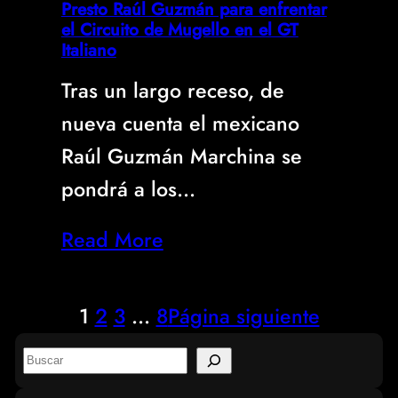
Presto Raúl Guzmán para enfrentar
el Circuito de Mugello en el GT
Italiano
Tras un largo receso, de
nueva cuenta el mexicano
Raúl Guzmán Marchina se
pondrá a los…
Read More
1
2
3
…
8
Página siguiente
S
e