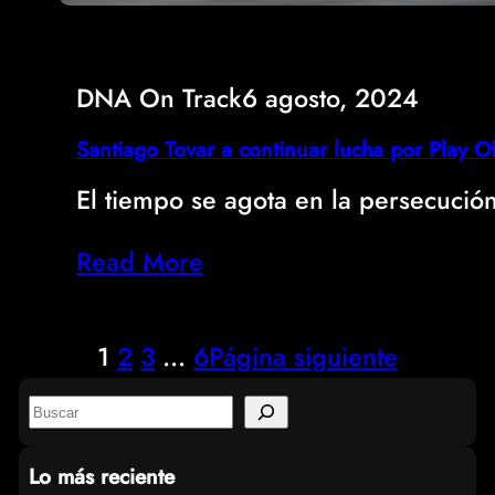
DNA On Track
6 agosto, 2024
Santiago Tovar a continuar lucha por Play
El tiempo se agota en la persecuci
Read More
1
2
3
…
6
Página siguiente
S
e
Lo más reciente