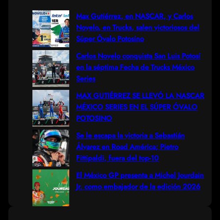
a
r
Max Gutiérrez, en NASCAR, y Carlos
Novelo, en Trucks, salen victoriosos del
c
Súper Óvalo Potosino
h
Carlos Novelo conquista San Luis Potosí
en la séptima Fecha de Trucks México
Series
MAX GUTIÉRREZ SE LLEVÓ LA NASCAR
MÉXICO SERIES EN EL SÚPER ÓVALO
POTOSINO
Se le escapa la victoria a Sebastián
Álvarez en Road América; Pietro
Fittipaldi, fuera del top-10
El México GP presenta a Michel Jourdain
Jr. como embajador de la edición 2026