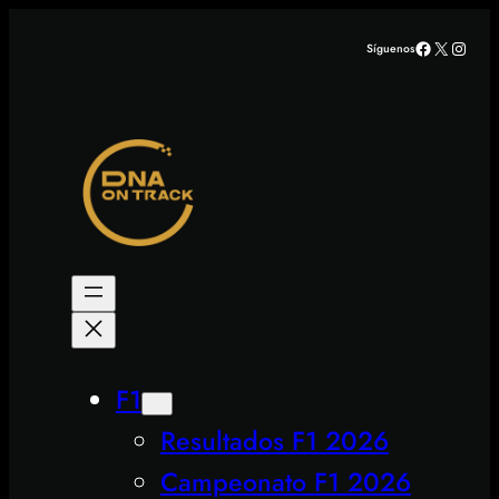
Saltar
Facebook
X
Insta
Síguenos
al
contenido
F1
Resultados F1 2026
Campeonato F1 2026