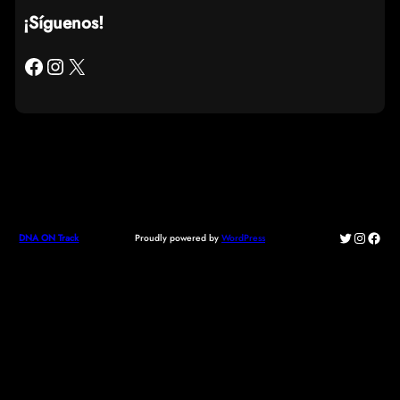
¡Síguenos!
Facebook
Instagram
X
Twitter
Instagr
Face
Proudly powered by
WordPress
DNA ON Track