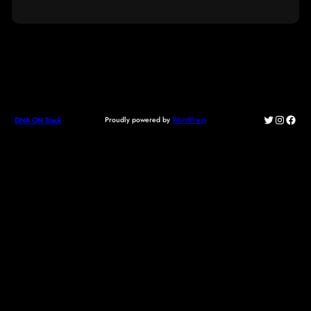
Twitter
Instagr
Face
Proudly powered by
WordPress
DNA ON Track