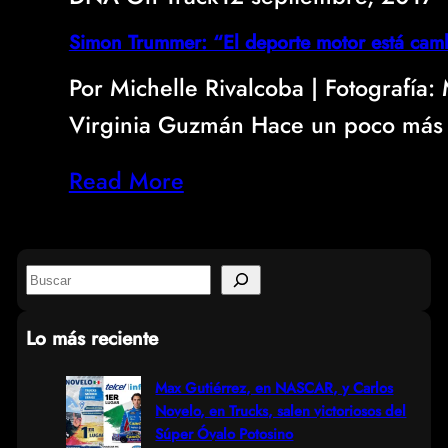
Simon Trummer: “El deporte motor está cam
Por Michelle Rivalcoba | Fotografía:
Virginia Guzmán Hace un poco más
Read More
S
e
Lo más reciente
a
r
Max Gutiérrez, en NASCAR, y Carlos
Novelo, en Trucks, salen victoriosos del
c
Súper Óvalo Potosino