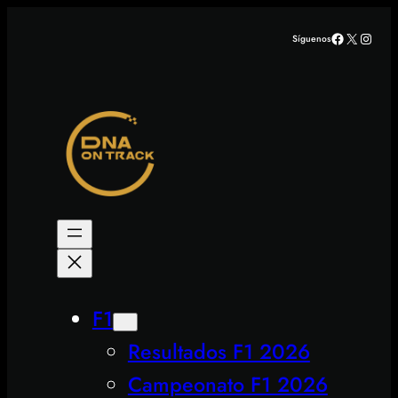
Saltar
Facebook
X
Insta
Síguenos
al
contenido
F1
Resultados F1 2026
Campeonato F1 2026