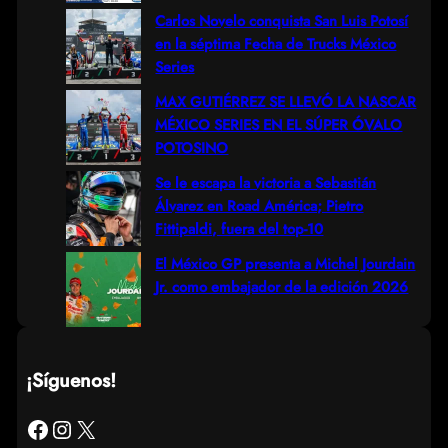
h
Carlos Novelo conquista San Luis Potosí
en la séptima Fecha de Trucks México
Series
MAX GUTIÉRREZ SE LLEVÓ LA NASCAR
MÉXICO SERIES EN EL SÚPER ÓVALO
POTOSINO
Se le escapa la victoria a Sebastián
Álvarez en Road América; Pietro
Fittipaldi, fuera del top-10
El México GP presenta a Michel Jourdain
Jr. como embajador de la edición 2026
¡Síguenos!
Facebook
Instagram
X