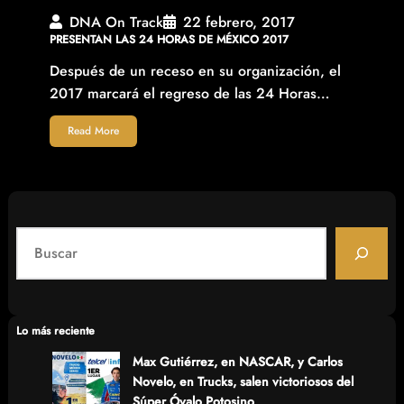
DNA On Track
22 febrero, 2017
PRESENTAN LAS 24 HORAS DE MÉXICO 2017
Después de un receso en su organización, el
2017 marcará el regreso de las 24 Horas…
Read More
S
e
a
r
c
Lo más reciente
h
Max Gutiérrez, en NASCAR, y Carlos
Novelo, en Trucks, salen victoriosos del
Súper Óvalo Potosino