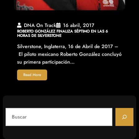
DNA On Track
16 abril, 2017
ROBERTO GONZÁLEZ FINALIZA SÉPTIMO EN LAS 6
HORAS DE SILVERSTONE
Silverstone, Inglaterra, 16 de Abril de 2017 –
El piloto mexicano Roberto González concluyó
su primera participación…
Read More
S
e
a
r