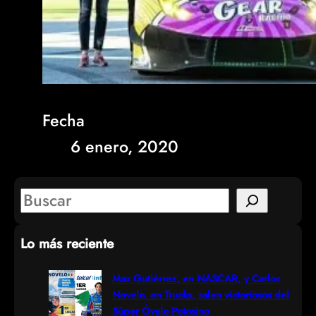
Fecha
6 enero, 2020
S
e
Lo más reciente
a
r
Max Gutiérrez, en NASCAR, y Carlos
Novelo, en Trucks, salen victoriosos del
c
Súper Óvalo Potosino