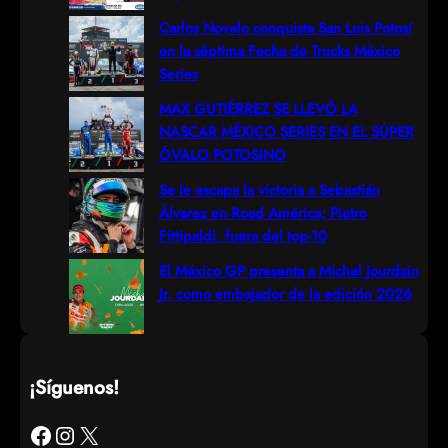
h
Carlos Novelo conquista San Luis Potosí
en la séptima Fecha de Trucks México
Series
MAX GUTIÉRREZ SE LLEVÓ LA
NASCAR MÉXICO SERIES EN EL SÚPER
ÓVALO POTOSINO
Se le escapa la victoria a Sebastián
Álvarez en Road América; Pietro
Fittipaldi, fuera del top-10
El México GP presenta a Michel Jourdain
Jr. como embajador de la edición 2026
¡Síguenos!
Facebook
Instagram
X