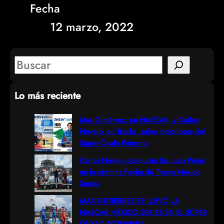
Fecha
12 marzo, 2022
S
e
Lo más reciente
a
r
Max Gutiérrez, en NASCAR, y Carlos
Novelo, en Trucks, salen victoriosos del
c
Súper Óvalo Potosino
h
Carlos Novelo conquista San Luis Potosí
en la séptima Fecha de Trucks México
Series
MAX GUTIÉRREZ SE LLEVÓ LA
NASCAR MÉXICO SERIES EN EL SÚPER
ÓVALO POTOSINO