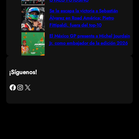
Se le escapa la victoria a Sebastián
Álvarez en Road América; Pietro
Fittipaldi, fuera del top-10
El México GP presenta a Michel Jourdain
Jr. como embajador de la edición 2026
¡Síguenos!
Facebook
Instagram
X