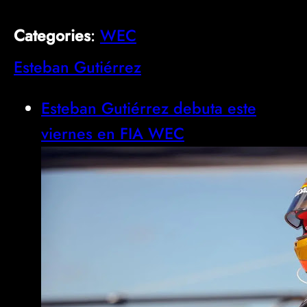
Categories
:
WEC
Esteban Gutiérrez
Esteban Gutiérrez debuta este
viernes en FIA WEC