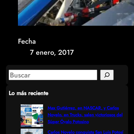
Fecha
7 enero, 2017
S
e
Lo más reciente
a
r
Max Gutiérrez, en NASCAR, y Carlos
Novelo, en Trucks, salen victoriosos del
c
Súper Óvalo Potosino
h
Carlos Novelo conquista San Luis Potosí