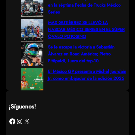
en la séptima Fecha de Trucks México
Series
MAX GUTIÉRREZ SE LLEVÓ LA
NASCAR MÉXICO SERIES EN EL SÚPER
ÓVALO POTOSINO
Se le escapa la victoria a Sebastián
Álvarez en Road América; Pietro
Fittipaldi, fuera del top-10
El México GP presenta a Michel Jourdain
Jr. como embajador de la edición 2026
¡Síguenos!
Facebook
Instagram
X