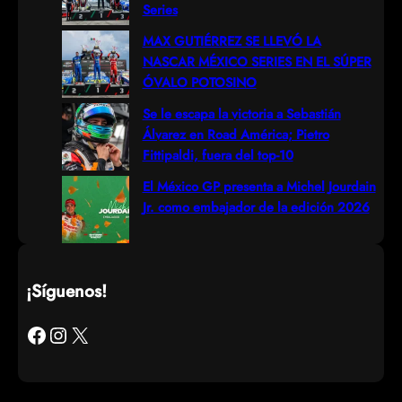
Series
MAX GUTIÉRREZ SE LLEVÓ LA
NASCAR MÉXICO SERIES EN EL SÚPER
ÓVALO POTOSINO
Se le escapa la victoria a Sebastián
Álvarez en Road América; Pietro
Fittipaldi, fuera del top-10
El México GP presenta a Michel Jourdain
Jr. como embajador de la edición 2026
¡Síguenos!
Facebook
Instagram
X