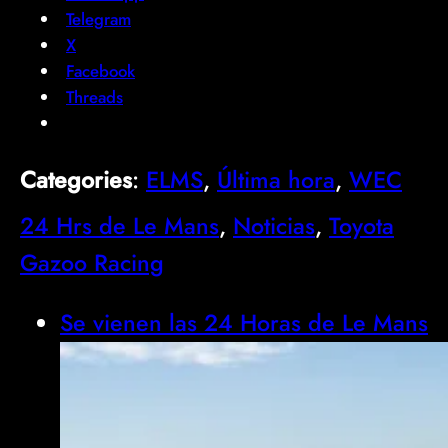
Telegram
X
Facebook
Threads
Categories
:
ELMS
, 
Última hora
, 
WEC
24 Hrs de Le Mans
, 
Noticias
, 
Toyota
Gazoo Racing
Se vienen las 24 Horas de Le Mans