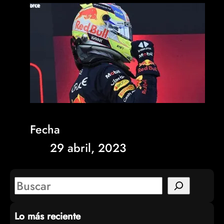
Fecha
29 abril, 2023
S
e
Lo más reciente
a