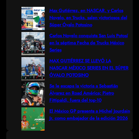
r
Max Gutiérrez, en NASCAR, y Carlos
Novelo, en Trucks, salen victoriosos del
c
Súper Óvalo Potosino
h
Carlos Novelo conquista San Luis Potosí
en la séptima Fecha de Trucks México
Series
MAX GUTIÉRREZ SE LLEVÓ LA
NASCAR MÉXICO SERIES EN EL SÚPER
ÓVALO POTOSINO
Se le escapa la victoria a Sebastián
Álvarez en Road América; Pietro
Fittipaldi, fuera del top-10
El México GP presenta a Michel Jourdain
Jr. como embajador de la edición 2026