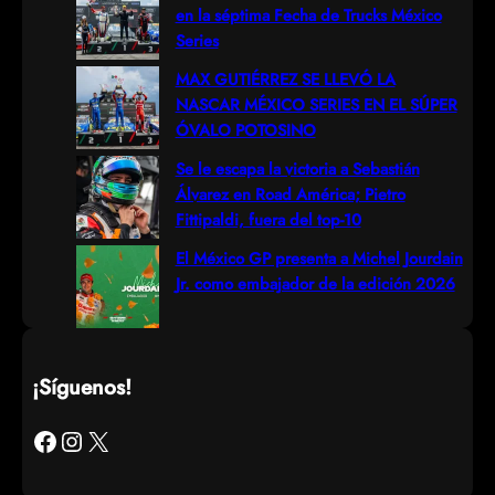
en la séptima Fecha de Trucks México
Series
MAX GUTIÉRREZ SE LLEVÓ LA
NASCAR MÉXICO SERIES EN EL SÚPER
ÓVALO POTOSINO
Se le escapa la victoria a Sebastián
Álvarez en Road América; Pietro
Fittipaldi, fuera del top-10
El México GP presenta a Michel Jourdain
Jr. como embajador de la edición 2026
¡Síguenos!
Facebook
Instagram
X