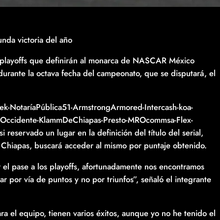
nda victoria del año
s playoffs que definirán al monarca de NASCAR México
 durante la octava fecha del campeonato, que se disputará, el
tek-NotaríaPública51-ArmstrongArmored-Intercash-koa-
DeOccidente-KlammDeChiapas-Presto-MROcommsa-Flex-
reservado un lugar en la definición del título del serial,
n Chiapas, buscará acceder al mismo por puntaje obtenido.
r el pase a los playoffs, afortunadamente nos encontramos
por vía de puntos y no por triunfos”, señaló el integrante
ra el equipo, tienen varios éxitos, aunque yo no he tenido el