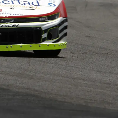
El México GP presenta a Michel
Jourdain Jr. como embajador
de la edición 2026
¡Síguenos!
Facebook
Instagram
X