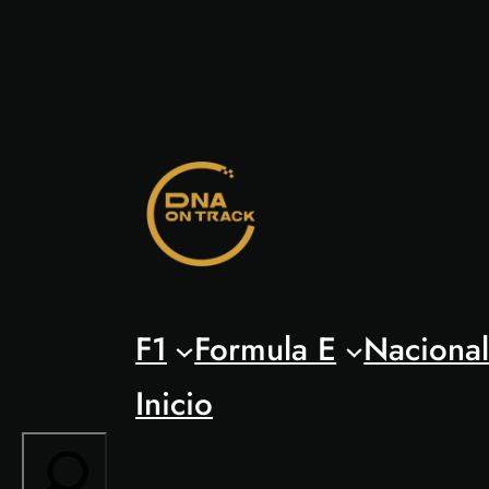
Saltar
al
contenido
F1
Formula E
Naciona
Inicio
Search