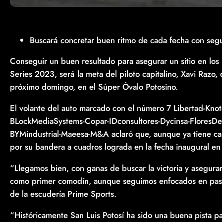
Buscará concretar buen ritmo de cada fecha con segu
Conseguir un buen resultado para asegurar un sitio en lo
Series 2023, será la meta del piloto capitalino, Xavi Razo,
próximo domingo, en el Súper Óvalo Potosino.
El volante del auto marcado con el número 7 Libertad-Kno
BLockMediaSystems-Copar-IDconsultores-Dycinsa-Flores
BYMindustrial-Maeesa-M&A aclaró que, aunque ya tiene casi 
por su bandera a cuadros lograda en la fecha inaugural e
“Llegamos bien, con ganas de buscar la victoria y asegura
como primer comodín, aunque seguimos enfocados en pasar 
de la escudería Prime Sports.
“Históricamente San Luis Potosí ha sido una buena pista pa