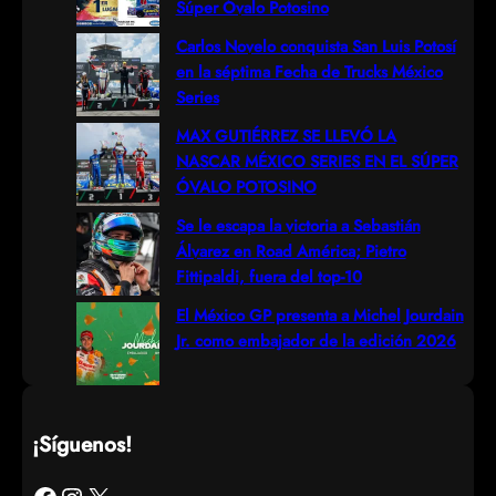
Súper Óvalo Potosino
h
Carlos Novelo conquista San Luis Potosí
en la séptima Fecha de Trucks México
Series
MAX GUTIÉRREZ SE LLEVÓ LA
NASCAR MÉXICO SERIES EN EL SÚPER
ÓVALO POTOSINO
Se le escapa la victoria a Sebastián
Álvarez en Road América; Pietro
Fittipaldi, fuera del top-10
El México GP presenta a Michel Jourdain
Jr. como embajador de la edición 2026
¡Síguenos!