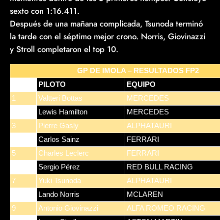
sexto con 1:16.411.
Después de una mañana complicada, Tsunoda terminó
la tarde con el séptimo mejor crono. Norris, Giovinazzi
y Stroll completaron el top 10.
GP DE IMOLA – RESULTADOS FP2
POS
PILOTO
EQUIPO
1
Valtteri Bottas
MERCEDES
2
Lewis Hamilton
MERCEDES
3
Pierre Gasly
ALPHATAURI
4
Carlos Sainz
FERRARI
5
Charles Leclerc
FERRARI
6
Sergio Pérez
RED BULL RACING
7
Yuki Tsunoda
ALPHATAURI
8
Lando Norris
MCLAREN
9
Antonio Giovinazzi
ALFA ROMEO RACING