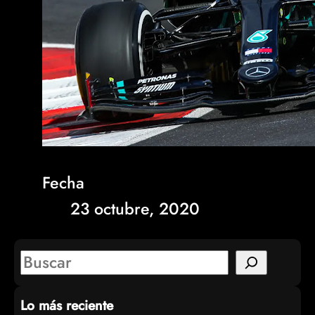
Fecha
23 octubre, 2020
S
e
Lo más reciente
a