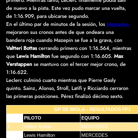
de nuevo a la pista. Este vez pudo marcar una vuelta,
de 1:16.909, para ubicarse segundo.
En el último par de minutos de la sesión, los
Mercedes
mejoraron sus cronos antes de que ondeara una
bandera roja cuando Mazepin se fue a la grava, con
Valtteri Bottas
cerrando primero con 1:16.564, mientras
que
Lewis Hamilton
fue segundo con 1:16.605.
Max
Verstappen
se mantuvo con el tercer mejor crono, de
1:16.622.
Leclerc culminó cuarto mientras que Pierre Gasly
quinto. Sainz, Alonso, Stroll, Latifi y Ricciardo cerraron
las primeras posiciones. Pérez finalizó décimo sexto.
GP DE IMOLA – RESULTADOS FP1
POS
PILOTO
EQUIPO
1
Valtteri Bottas
MERCEDES
2
Lewis Hamilton
MERCEDES