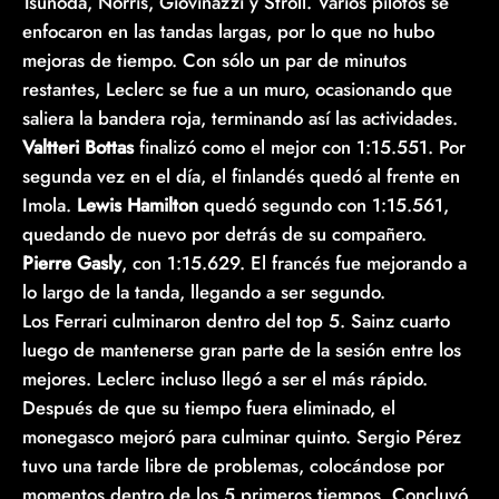
Tsunoda, Norris, Giovinazzi y Stroll. Varios pilotos se
enfocaron en las tandas largas, por lo que no hubo
mejoras de tiempo. Con sólo un par de minutos
restantes, Leclerc se fue a un muro, ocasionando que
saliera la bandera roja, terminando así las actividades.
Valtteri Bottas
finalizó como el mejor con 1:15.551. Por
segunda vez en el día, el finlandés quedó al frente en
Imola.
Lewis Hamilton
quedó segundo con 1:15.561,
quedando de nuevo por detrás de su compañero.
Pierre Gasly
, con 1:15.629. El francés fue mejorando a
lo largo de la tanda, llegando a ser segundo.
Los Ferrari culminaron dentro del top 5. Sainz cuarto
luego de mantenerse gran parte de la sesión entre los
mejores. Leclerc incluso llegó a ser el más rápido.
Después de que su tiempo fuera eliminado, el
monegasco mejoró para culminar quinto. Sergio Pérez
tuvo una tarde libre de problemas, colocándose por
momentos dentro de los 5 primeros tiempos. Concluyó