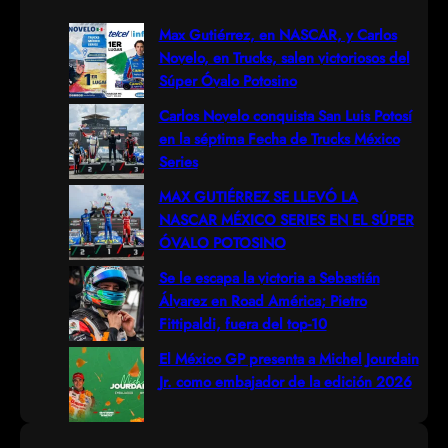
r
Max Gutiérrez, en NASCAR, y Carlos
Novelo, en Trucks, salen victoriosos del
c
Súper Óvalo Potosino
h
Carlos Novelo conquista San Luis Potosí
en la séptima Fecha de Trucks México
Series
MAX GUTIÉRREZ SE LLEVÓ LA
NASCAR MÉXICO SERIES EN EL SÚPER
ÓVALO POTOSINO
Se le escapa la victoria a Sebastián
Álvarez en Road América; Pietro
Fittipaldi, fuera del top-10
El México GP presenta a Michel Jourdain
Jr. como embajador de la edición 2026