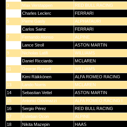
3
Max Verstappen
RED BULL RACING
4
Charles Leclerc
FERRARI
5
Pierre Gasly
ALPHATAURI
6
Carlos Sainz
FERRARI
7
Fernando Alonso
ALPINE
8
Lance Stroll
ASTON MARTIN
9
Nicholas Latifi
WILLIAMS
10
Daniel Ricciardo
MCLAREN
11
George Russell
WILLIAMS
12
Kimi Räikkönen
ALFA ROMEO RACING
13
Lando Norris
MCLAREN
14
Sebastian Vettel
ASTON MARTIN
15
Antonio Giovinazzi
ALFA ROMEO RACING I
16
Sergio Pérez
RED BULL RACING
17
Esteban Ocon
ALPINE
18
Nikita Mazepin
HAAS