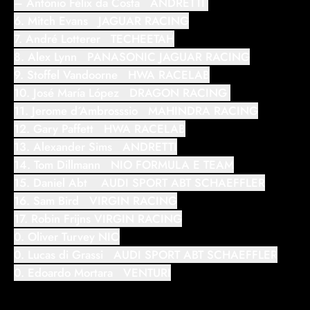
– António Félix da Costa ANDRETTI
6. Mitch Evans JAGUAR RACING
7. André Lotterer TECHEETAH
8. Alex Lynn PANASONIC JAGUAR RACING
9. Stoffel Vandoorne HWA RACELAB
10. José María López DRAGON RACING
11. Jerome d´Ambrosssio MAHINDRA RACING
12. Gary Paffett HWA RACELAB
13. Alexander Sims ANDRETTI
14. Tom Dillmann NIO FORMULA E TEAM
15. Daniel Abt AUDI SPORT ABT SCHAEFFLER
16. Sam Bird VIRGIN RACING
17. Robin Frijns VIRGIN RACING
0. Oliver Turvey NIO
0. Lucas di Grassi AUDI SPORT ABT SCHAEFFLER
0. Edoardo Mortara VENTURI