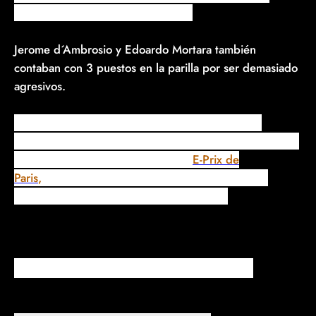
enviaba 10 posiciones abajo (#12).
Jerome d´Ambrosio y Edoardo Mortara también
contaban con 3 puestos en la parilla por ser demasiado
agresivos.
Edoardo Mortara,
recibe la sanción, debido a su
accidente con
Alex Lynn
en la curva 13, que provocó la
salida del auto de seguridad en el
E-Prix de
Paris
,
mientras que e
l piloto de Mahindra,
Jerome
d’Ambrosio
, por su choque con
Sam Bird.
Parilla de salida E-Prix de Mónaco 2019