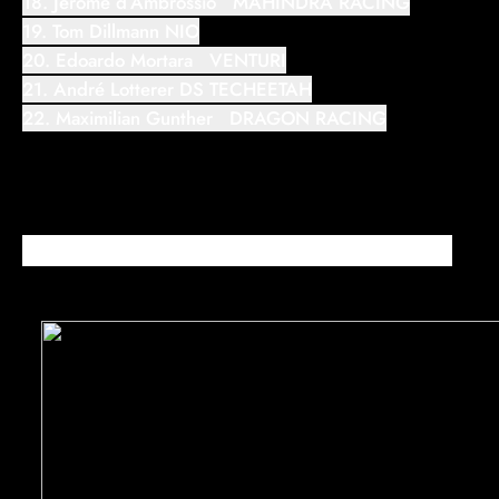
18. Jerome d´Ambrossio MAHINDRA RACING
19. Tom Dillmann NIO
20. Edoardo Mortara VENTURI
21. André Lotterer DS TECHEETAH
22. Maximilian Gunther DRAGON RACING
Desarrollo de carrera E-Prix de Mónaco 2019