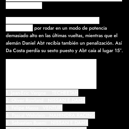
con 87 unidades.
Infortunadamente António Félix da Costa era
descalificado
por rodar en un modo de potencia
demasiado alto en las últimas vueltas, mientras que el
alemán Daniel Abt recibía también un penalización. Así
Da Costa perdía su sexto puesto y Abt caía al lugar 15″.
Resultados E-Prix de Mónaco 2019
1. Jean-Eric Vergne TECHEETAH
2. Oliver Rowland NISSAN E.DAMS
3. Felipe Massa VENTURI
4. Pascal Wehrlein MAHINDRA RACING
5. Sebastien Buemi NISSAN E.DAMS