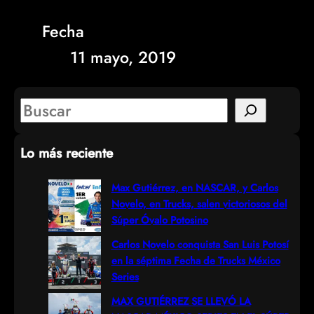
Fecha
11 mayo, 2019
S
e
Lo más reciente
a
r
Max Gutiérrez, en NASCAR, y Carlos
Novelo, en Trucks, salen victoriosos del
c
Súper Óvalo Potosino
h
Carlos Novelo conquista San Luis Potosí
en la séptima Fecha de Trucks México
Series
MAX GUTIÉRREZ SE LLEVÓ LA