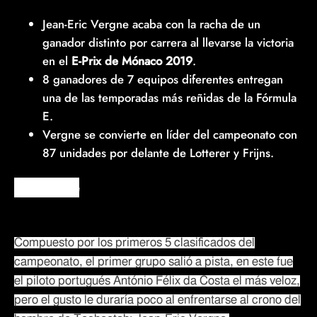
Jean-Eric Vergne acaba con la racha de un
ganador distinto por carrera al llevarse la victoria
en el
E-Prix de Mónaco 2019
.
8 ganadores de 7 equipos diferentes entregan
una de las temporadas más reñidas de la Fórmula
E.
Vergne se convierte en líder del campeonato con
87 unidades por delante de Lotterer y Frijns.
Super Pole
Compuesto por los primeros 5 clasificados del
campeonato, el primer grupo salió a pista, en este fue
el piloto portugués António Félix da Costa el más veloz,
pero el gusto le duraría poco al enfrentarse al crono del