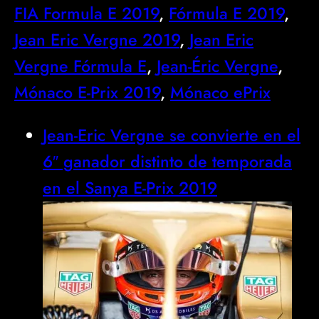
FIA Formula E 2019
, 
Fórmula E 2019
, 
Jean Eric Vergne 2019
, 
Jean Eric
Vergne Fórmula E
, 
Jean-Éric Vergne
, 
Mónaco E-Prix 2019
, 
Mónaco ePrix
Jean-Eric Vergne se convierte en el
6″ ganador distinto de temporada
en el Sanya E-Prix 2019