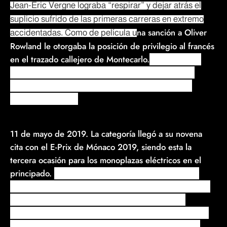
Jean-Eric Vergne lograba “respirar” y dejar atrás el
suplicio sufrido de las primeras carreras en extremo
na sanción a Oliver
accidentadas. Como de película u
Rowland le otorgaba la posición de privilegio al francés
en el trazado callejero de Montecarlo.
Para recordar,
Oliver Rowland
arrastraba una sanción (3 puestos)
desde la pasada carrera de París,
por lo que salía
cuarto en Mónaco.
11 de mayo de 2019. La categoría llegó a su novena
cita con el E-Prix de Mónaco 2019, siendo esta la
tercera ocasión para los monoplazas eléctricos en el
principado.
Rodeado por Francia y a orillas del Mar
Mediterráneo, este centro financiero y turístico recibió
por primera vez a la Fórmula E en la temporada
inaugural 2014/ 15, donde resultó victorioso el piloto
suizo Sébastien Buemi; y después de ausentarse, la