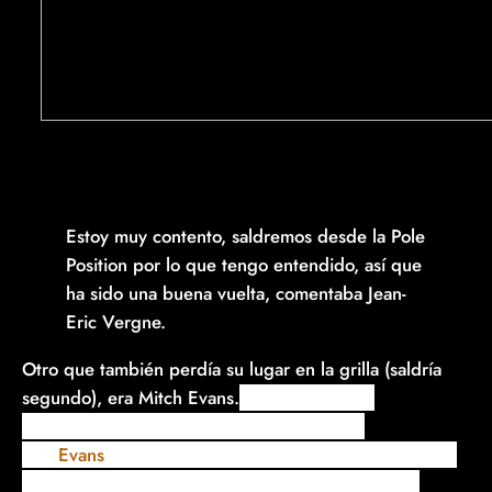
Estoy muy contento, saldremos desde la Pole
Position por lo que tengo entendido, así que
ha sido una buena vuelta, comentaba Jean-
Eric Vergne.
Otro que también perdía su lugar en la grilla (saldría
segundo), era Mitch Evans.
Después de una
investigación post calificación, Se encontró
que
Evans
había “cambiado a máximo poder antes del
último sector”, obteniendo así, una sanción que le