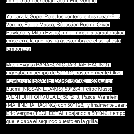
hombre de Techeetah: Jean-Eric Vergne.
Ya para la Super Pole, los contendientes (Jean-Eric
Vergne, Felipe Massa, Sébastien Buemi, Oliver
Rowland y Mitch Evans), imprimirían la característica
emoción a la que nos ha acostumbrado el serial esta
temporada.
Mitch Evans (PANASONIC JAGUAR RACING),
marcaba un tiempo de 50″112, posteriormente Oliver
Rowland (NISSAN E. DAMS) 50″ 021, Sébastien
Buemi (NISSAN E.DAMS) 50″234, Felipe Massa
(VENTURI FORMULA E) 50″218, Pascal Wehrlein
(MAHINDRA RACING) con 50″128, y finalmente Jean-
Eric Vergne (TECHEETAH) bajando a 50″042, tiempo
que le daba el segundo puesto en la grilla.