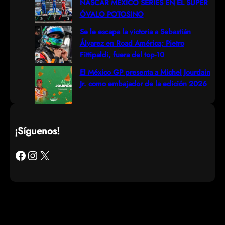
NASCAR MÉXICO SERIES EN EL SÚPER
ÓVALO POTOSINO
Se le escapa la victoria a Sebastián
Álvarez en Road América; Pietro
Fittipaldi, fuera del top-10
El México GP presenta a Michel Jourdain
Jr. como embajador de la edición 2026
¡Síguenos!
Facebook
Instagram
X