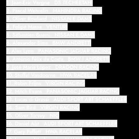
1. Jean-Eric Vergne DS TECHEETAH
2. Pascal Wehrelin MAHINDRA RACING
3. Oliver Rowland NISSAN E.DAMS
4. Felipe Massa VENTURI
5. Sébastien Buemi NISSAN E.DAMS
6. Alexander Sims BMW ANDRETTI
7. Alex Lynn PANASONIC JAGUAR RACING
8. António Félix da Costa BMW I ANDRETTI
9. José María López DRAGON RACING
10. Stoffel Vandoorne HWA RACELAB
11. Robin Frijns VIRGIN RACING
12. Mitch Evans PANASONIC JAGUAR RACING
13. Lucas di Grassi AUDI SPORT ABT SCHAEFFLER
14. Sam Bird VIRGIN RACING
15. Oliver Turvey NIO
16. Daniel Abt AUDI SPORT ABT SCHAEFFLER
17. Gary Paffett HWA RACELAB