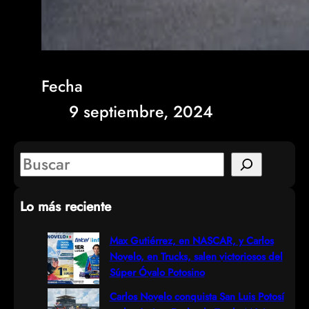
Fecha
9 septiembre, 2024
S
e
Lo más reciente
a
r
Max Gutiérrez, en NASCAR, y Carlos
Novelo, en Trucks, salen victoriosos del
c
Súper Óvalo Potosino
h
Carlos Novelo conquista San Luis Potosí