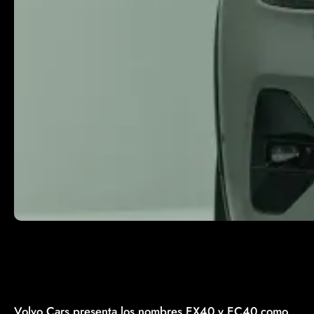
Volvo Cars presenta los nombres EX40 y EC40 como