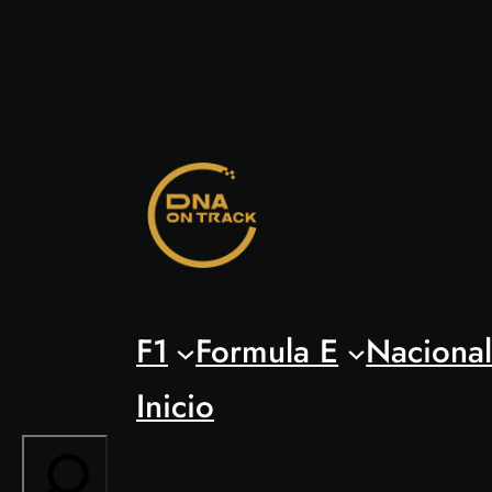
Saltar
al
contenido
F1
Formula E
Naciona
Inicio
Search