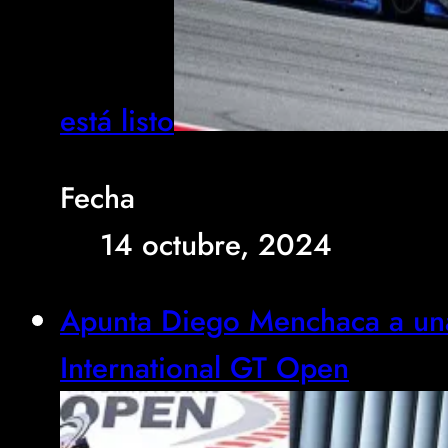
está listo
Fecha
14 octubre, 2024
Apunta Diego Menchaca a una
International GT Open