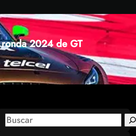
a ronda 2024 de GT
S
e