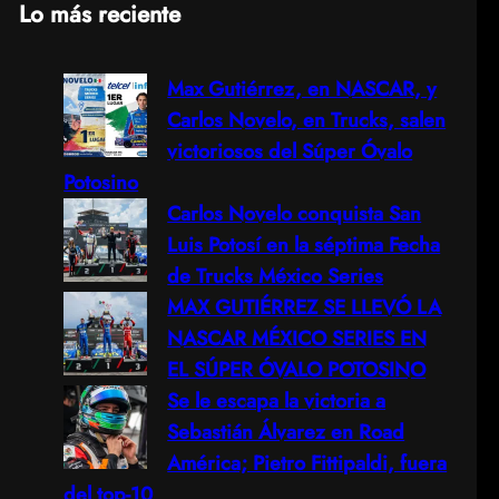
Lo más reciente
a
Max Gutiérrez, en NASCAR, y
r
Carlos Novelo, en Trucks, salen
c
victoriosos del Súper Óvalo
Potosino
h
Carlos Novelo conquista San
Luis Potosí en la séptima Fecha
de Trucks México Series
MAX GUTIÉRREZ SE LLEVÓ LA
NASCAR MÉXICO SERIES EN
EL SÚPER ÓVALO POTOSINO
Se le escapa la victoria a
Sebastián Álvarez en Road
América; Pietro Fittipaldi, fuera
del top-10