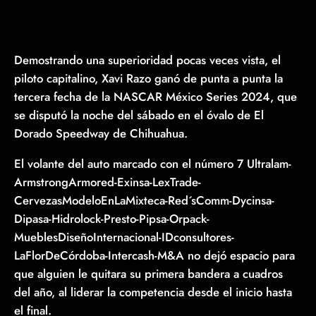
Demostrando una superioridad pocas veces vista, el
piloto capitalino, Xavi Razo ganó de punta a punta la
tercera fecha de la NASCAR México Series 2024, que
se disputó la noche del sábado en el óvalo de El
Dorado Speedway de Chihuahua.
El volante del auto marcado con el número 7 Ultralam-
ArmstrongArmored-Exinsa-LexTrade-
CervezasModeloEnLaMixteca-Red´sComm-Dycinsa-
Dipasa-Hidrolock-Presto-Pipsa-Orpack-
MueblesDiseñoInternacional-IDconsultores-
LaFlorDeCórdoba-Intercash-M&A no dejó espacio para
que alguien le quitara su primera bandera a cuadros
del año, al liderar la competencia desde el inicio hasta
el final.