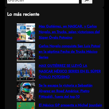
e
Lo más reciente
a
r
Max Gutiérrez, en NASCAR, y Carlos
Novelo, en Trucks, salen victoriosos del
c
Súper Óvalo Potosino
h
Carlos Novelo conquista San Luis Potosí
en la séptima Fecha de Trucks México
Series
MAX GUTIÉRREZ SE LLEVÓ LA
NASCAR MÉXICO SERIES EN EL SÚPER
ÓVALO POTOSINO
Se le escapa la victoria a Sebastián
Álvarez en Road América; Pietro
Fittipaldi, fuera del top-10
El México GP presenta a Michel Jourdain