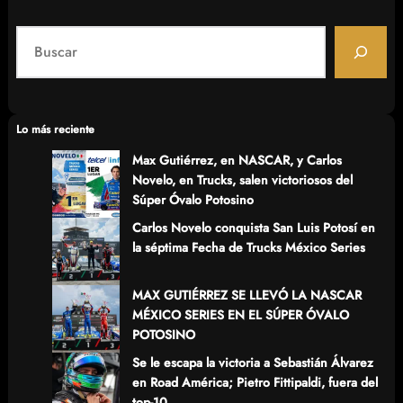
S
e
a
r
c
Lo más reciente
h
Max Gutiérrez, en NASCAR, y Carlos
Novelo, en Trucks, salen victoriosos del
Súper Óvalo Potosino
Carlos Novelo conquista San Luis Potosí en
la séptima Fecha de Trucks México Series
MAX GUTIÉRREZ SE LLEVÓ LA NASCAR
MÉXICO SERIES EN EL SÚPER ÓVALO
POTOSINO
Se le escapa la victoria a Sebastián Álvarez
en Road América; Pietro Fittipaldi, fuera del
top-10