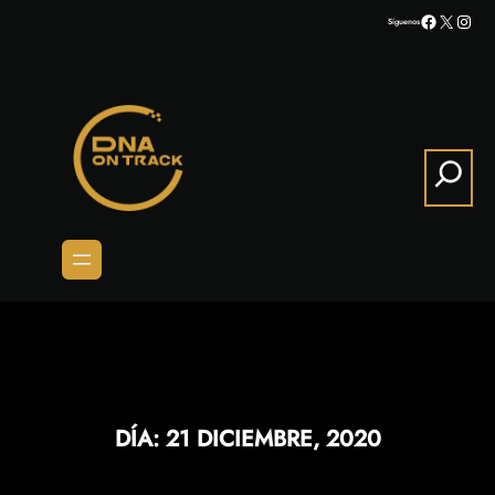
Saltar
Facebook
X
Inst
Síguenos
al
contenido
Search
DÍA:
21 DICIEMBRE, 2020