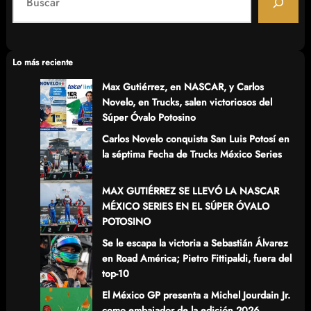
e
a
r
c
Lo más reciente
h
Max Gutiérrez, en NASCAR, y Carlos
Novelo, en Trucks, salen victoriosos del
Súper Óvalo Potosino
Carlos Novelo conquista San Luis Potosí en
la séptima Fecha de Trucks México Series
MAX GUTIÉRREZ SE LLEVÓ LA NASCAR
MÉXICO SERIES EN EL SÚPER ÓVALO
POTOSINO
Se le escapa la victoria a Sebastián Álvarez
en Road América; Pietro Fittipaldi, fuera del
top-10
El México GP presenta a Michel Jourdain Jr.
como embajador de la edición 2026