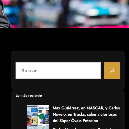
S
e
a
r
c
Lo más reciente
h
Max Gutiérrez, en NASCAR, y Carlos
Novelo, en Trucks, salen victoriosos
del Súper Óvalo Potosino