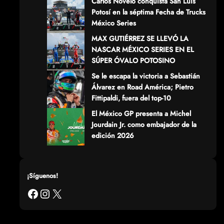
Carlos Novelo conquista San Luis
Potosí en la séptima Fecha de Trucks
México Series
MAX GUTIÉRREZ SE LLEVÓ LA
NASCAR MÉXICO SERIES EN EL
SÚPER ÓVALO POTOSINO
Se le escapa la victoria a Sebastián
Álvarez en Road América; Pietro
Fittipaldi, fuera del top-10
El México GP presenta a Michel
Jourdain Jr. como embajador de la
edición 2026
¡Síguenos!
Facebook
Instagram
X