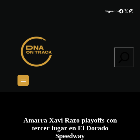
Saltar
Facebook
X
Inst
Síguenos
al
contenido
Search
Amarra Xavi Razo playoffs con
tercer lugar en El Dorado
Speedway