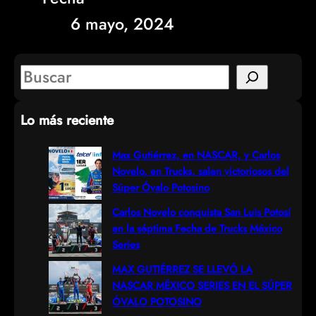
6 mayo, 2024
S
e
Lo más reciente
a
r
Max Gutiérrez, en NASCAR, y Carlos
Novelo, en Trucks, salen victoriosos del
c
Súper Óvalo Potosino
h
Carlos Novelo conquista San Luis Potosí
en la séptima Fecha de Trucks México
Series
MAX GUTIÉRREZ SE LLEVÓ LA
NASCAR MÉXICO SERIES EN EL SÚPER
ÓVALO POTOSINO