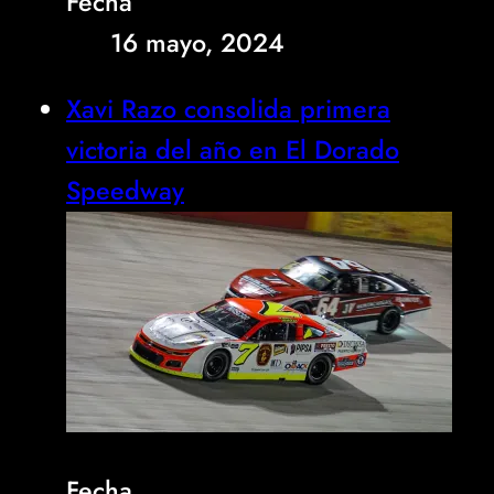
Fecha
16 mayo, 2024
Xavi Razo consolida primera
victoria del año en El Dorado
Speedway
Fecha