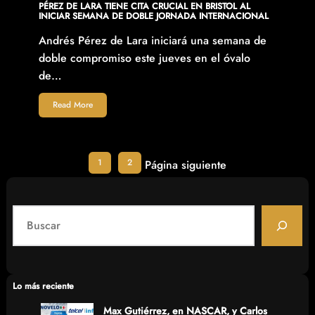
PÉREZ DE LARA TIENE CITA CRUCIAL EN BRISTOL AL
INICIAR SEMANA DE DOBLE JORNADA INTERNACIONAL
Andrés Pérez de Lara iniciará una semana de
doble compromiso este jueves en el óvalo
de…
Read More
1
2
Página siguiente
S
e
a
r
c
Lo más reciente
h
Max Gutiérrez, en NASCAR, y Carlos