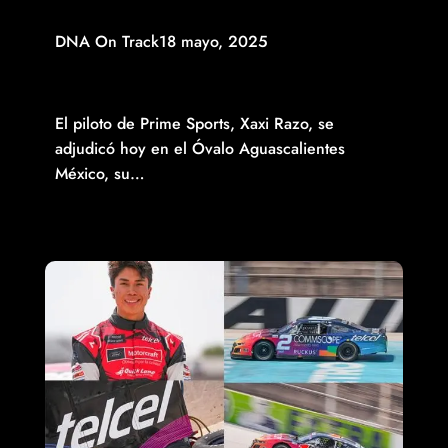
DNA On Track
18 mayo, 2025
EN LA “AGUASCALIENTES EL GIGANTE DE MÉXICO 250”,
XAVI RAZO OBTIENE SU DÉCIMO TRIUNFO EN NASCAR
MÉXICO
El piloto de Prime Sports, Xaxi Razo, se
adjudicó hoy en el Óvalo Aguascalientes
México, su…
Read More