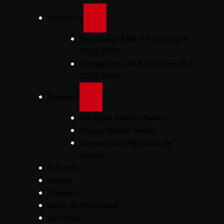
Formula E
Resultados ABB FIA Formula E
2025-2026
Campeonato ABB FIA Formula E
2025-2026
Nacional
NASCAR México Series
Trucks México Series
Campeonato Mexicano de
Rallies
Industria
Acerca
Contacto
Aviso de Privacidad
Servicios