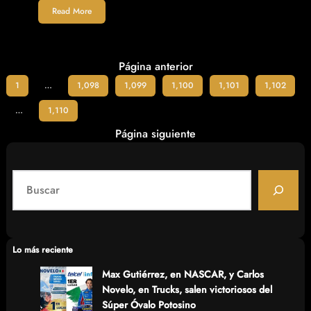
Read More
Página anterior
1
…
1,098
1,099
1,100
1,101
1,102
…
1,110
Página siguiente
S
e
a
r
c
Lo más reciente
h
Max Gutiérrez, en NASCAR, y Carlos
Novelo, en Trucks, salen victoriosos del
Súper Óvalo Potosino