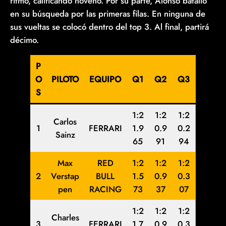
ritmo, calificando noveno. Por su parte, Alonso batalló
en su búsqueda por las primeras filas. En ninguna de
sus vueltas se colocó dentro del top 3. Al final, partirá
décimo.
P
O
PILOTO
EQUIPO
Q1
Q2
Q3
S
1:2
1:2
1:2
Carlos
1
FERRARI
1.9
0.9
0.2
Sainz
65
91
94
Max
RED
1:2
1:2
1:2
2
Verstap
BULL
1.5
0.9
0.3
pen
RACING
73
37
07
1:2
1:2
1:2
Charles
3
FERRARI
1.7
0.9
0.3