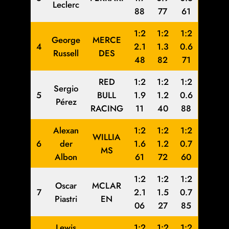
Leclerc
88
77
61
1:2
1:2
1:2
George
MERCE
4
2.1
1.3
0.6
Russell
DES
48
82
71
RED
1:2
1:2
1:2
Sergio
5
BULL
1.9
1.2
0.6
Pérez
RACING
11
40
88
Alexan
1:2
1:2
1:2
WILLIA
6
der
1.6
1.2
0.7
MS
Albon
61
72
60
1:2
1:2
1:2
Oscar
MCLAR
7
2.1
1.5
0.7
Piastri
EN
06
27
85
Lewis
1:2
1:2
1:2