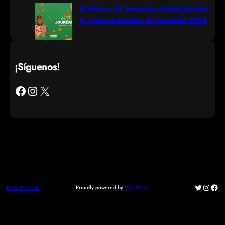
El México GP presenta a Michel Jourdain
Jr. como embajador de la edición 2026
¡Síguenos!
Facebook
Instagram
X
Twitter
Instag
Fac
Proudly powered by
WordPress
DNA ON Track