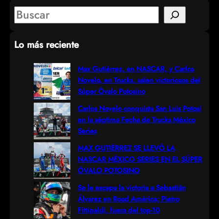
S
e
Lo más reciente
a
r
Max Gutiérrez, en NASCAR, y Carlos
Novelo, en Trucks, salen victoriosos del
c
Súper Óvalo Potosino
h
Carlos Novelo conquista San Luis Potosí
en la séptima Fecha de Trucks México
Series
MAX GUTIÉRREZ SE LLEVÓ LA
NASCAR MÉXICO SERIES EN EL SÚPER
ÓVALO POTOSINO
Se le escapa la victoria a Sebastián
Álvarez en Road América; Pietro
Fittipaldi, fuera del top-10