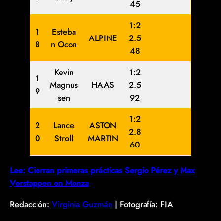
45
1:2
1
Esteba
ALPINE
2.5
8
n Ocon
48
Kevin
1:2
1
Magnus
HAAS
2.5
9
sen
92
1:2
2
Lance
ASTON
2.8
0
Stroll
MARTIN
60
Lee: Cierran primeras prácticas Sergio Pérez y Max
Verstappen en Monza
Redacción:
Virginia Guzmán
| Fotografía: FIA