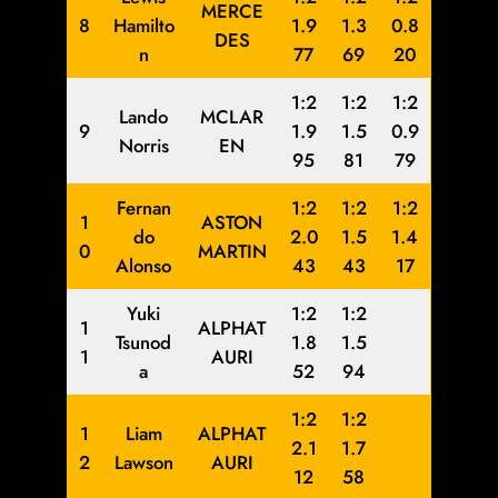
MERCE
8
Hamilto
1.9
1.3
0.8
DES
n
77
69
20
1:2
1:2
1:2
Lando
MCLAR
9
1.9
1.5
0.9
Norris
EN
95
81
79
Fernan
1:2
1:2
1:2
1
ASTON
do
2.0
1.5
1.4
0
MARTIN
Alonso
43
43
17
Yuki
1:2
1:2
1
ALPHAT
Tsunod
1.8
1.5
1
AURI
a
52
94
1:2
1:2
1
Liam
ALPHAT
2.1
1.7
2
Lawson
AURI
12
58