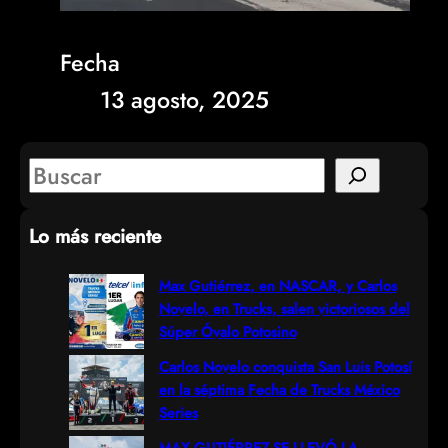
Fecha
13 agosto, 2025
S
e
Lo más reciente
a
r
Max Gutiérrez, en NASCAR, y Carlos
Novelo, en Trucks, salen victoriosos del
c
Súper Óvalo Potosino
h
Carlos Novelo conquista San Luis Potosí
en la séptima Fecha de Trucks México
Series
MAX GUTIÉRREZ SE LLEVÓ LA