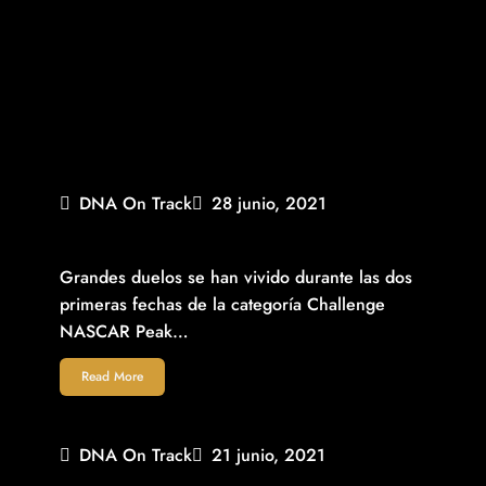
DNA On Track
28 junio, 2021
REALIZADAS DOS FECHAS ALEX DE ALBA JR. MANTIENE
2° DEL CLASIFICATORIO GENERAL NASCAR CHALLENGE
Grandes duelos se han vivido durante las dos
primeras fechas de la categoría Challenge
NASCAR Peak…
Read More
DNA On Track
21 junio, 2021
PILOTOS CANEL´S RACING SE ADJUDICAN 2° Y 3ER.