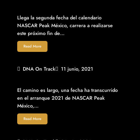
PARA ALEX DE ALBA JR. IMPORTANTE COSECHAR BUEN
RESULTADO EN QUERÉTARO
Llega la segunda fecha del calendario
NASCAR Peak México, carrera a realizarse
este próximo fin de…
Read More
DNA On Track
11 junio, 2021
RUBÉN GARCÍA JR. EMPATADO EN 2° DE LA GENERAL
NASCAR PEAK
El camino es largo, una fecha ha transcurrido
en el arranque 2021 de NASCAR Peak
México,…
Read More