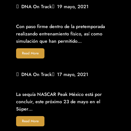
DNA On Track
19 mayo, 2021
PREPARADO ALEX DE ALBA JR. RUMBO A FECHA 1
NASCAR CHALLENGE EN CHIAPAS
Con paso firme dentro de la pretemporada
realizando entrenamiento físico, así como
simulación que han permitido…
Read More
DNA On Track
17 mayo, 2021
RUBÉN GARCÍA JR. REPORTA LISTO PARA EL ARRANQUE
DE NASCAR PEAK MÉXICO EN CHIAPAS
La sequía NASCAR Peak México está por
concluir, este próximo 23 de mayo en el
Súper…
Read More