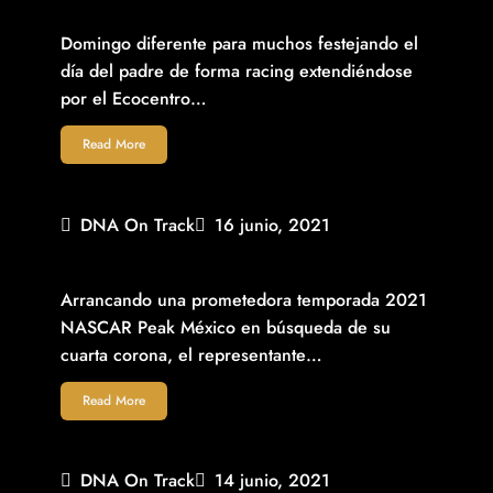
LUGAR EN FECHA DOS NASCAR QUERÉTARO
Domingo diferente para muchos festejando el
día del padre de forma racing extendiéndose
por el Ecocentro…
Read More
DNA On Track
16 junio, 2021
RUBÉN GARCÍA JR. BUSCA EN QUERÉTARO 6° PODIO
CONSECUTIVO NASCAR EN ECOCENTRO
Arrancando una prometedora temporada 2021
NASCAR Peak México en búsqueda de su
cuarta corona, el representante…
Read More
DNA On Track
14 junio, 2021