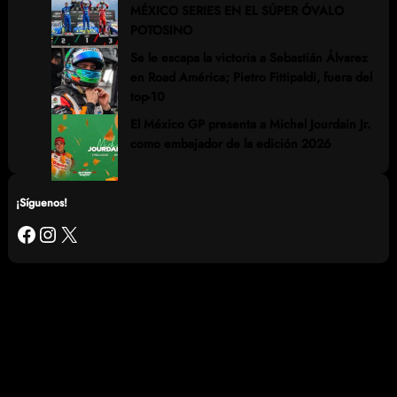
MÉXICO SERIES EN EL SÚPER ÓVALO
POTOSINO
Se le escapa la victoria a Sebastián Álvarez
en Road América; Pietro Fittipaldi, fuera del
top-10
El México GP presenta a Michel Jourdain Jr.
como embajador de la edición 2026
¡Síguenos!
Facebook
Instagram
X