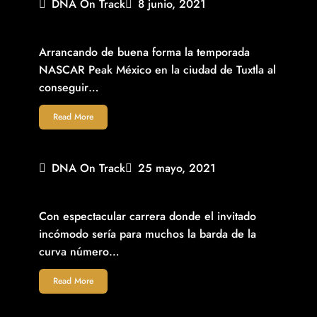
DNA On Track
8 junio, 2021
ARRANCA ALEX DE ALBA JR. TEMPORADA NASCAR EN 2°
DEL CLASIFICATORIO GENERAL
Arrancando de buena forma la temporada
NASCAR Peak México en la ciudad de Tuxtla al
conseguir…
Read More
DNA On Track
25 mayo, 2021
DOBLE PODIO DE CANEL´S RACING EN FECHA
INAUGURAL NASCAR EN CHIAPAS
Con espectacular carrera donde el invitado
incómodo sería para muchos la barda de la
curva número…
Read More