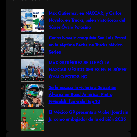
a
r
Max Gutiérrez, en NASCAR, y Carlos
Novelo, en Trucks, salen victoriosos del
c
Súper Óvalo Potosino
h
Carlos Novelo conquista San Luis Potosí
en la séptima Fecha de Trucks México
Series
MAX GUTIÉRREZ SE LLEVÓ LA
NASCAR MÉXICO SERIES EN EL SÚPER
ÓVALO POTOSINO
Se le escapa la victoria a Sebastián
Álvarez en Road América; Pietro
Fittipaldi, fuera del top-10
El México GP presenta a Michel Jourdain
Jr. como embajador de la edición 2026