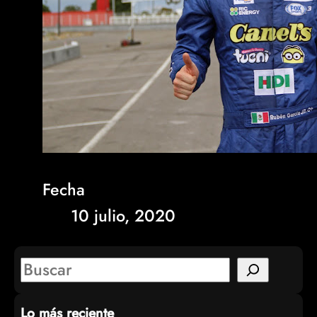
Fecha
10 julio, 2020
S
e
Lo más reciente