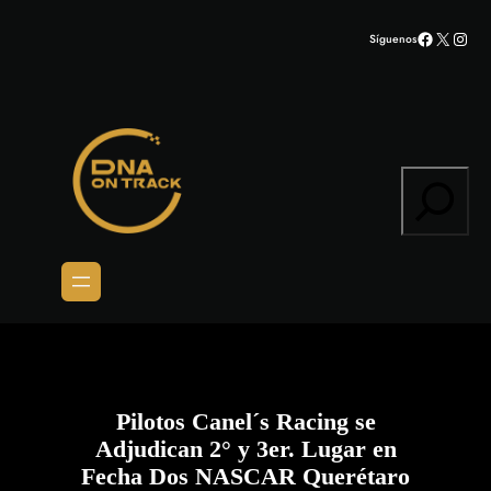
Saltar
Facebook
X
Inst
Síguenos
al
contenido
Search
Pilotos Canel´s Racing se
Adjudican 2° y 3er. Lugar en
Fecha Dos NASCAR Querétaro