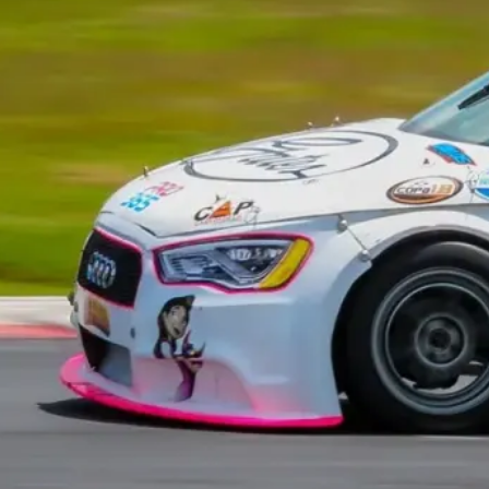
Sebastián Álvarez en
Road América; Pietro
Fittipaldi, fuera del top-10
El México GP presenta a
Michel Jourdain Jr. como
embajador de la edición
2026
¡Síguenos!
Facebook
Instagram
X