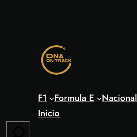
Saltar
al
contenido
F1
Formula E
Naciona
Inicio
Search