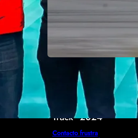
DN
20
A On
agosto,
Track
2024
Contacto frustra