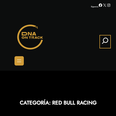
Saltar
Facebook
X
Inst
Síguenos
al
contenido
Search
CATEGORÍA:
RED BULL RACING