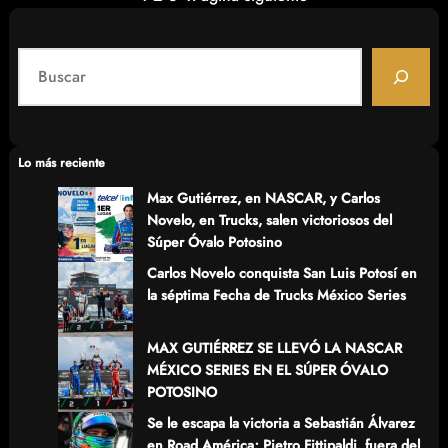
S
e
a
r
c
Lo más reciente
h
Max Gutiérrez, en NASCAR, y Carlos
Novelo, en Trucks, salen victoriosos del
Súper Óvalo Potosino
Carlos Novelo conquista San Luis Potosí en
la séptima Fecha de Trucks México Series
MAX GUTIÉRREZ SE LLEVÓ LA NASCAR
MÉXICO SERIES EN EL SÚPER ÓVALO
POTOSINO
Se le escapa la victoria a Sebastián Álvarez
en Road América; Pietro Fittipaldi, fuera del