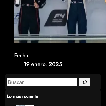
Fecha
19 enero, 2025
S
e
Lo más reciente
a