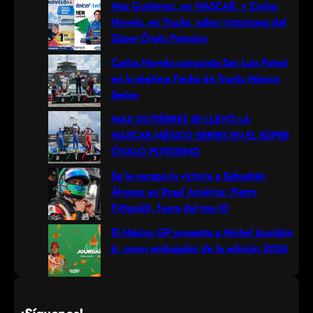
r
Max Gutiérrez, en NASCAR, y Carlos
Novelo, en Trucks, salen victoriosos del
c
Súper Óvalo Potosino
h
Carlos Novelo conquista San Luis Potosí
en la séptima Fecha de Trucks México
Series
MAX GUTIÉRREZ SE LLEVÓ LA
NASCAR MÉXICO SERIES EN EL SÚPER
ÓVALO POTOSINO
Se le escapa la victoria a Sebastián
Álvarez en Road América; Pietro
Fittipaldi, fuera del top-10
El México GP presenta a Michel Jourdain
Jr. como embajador de la edición 2026