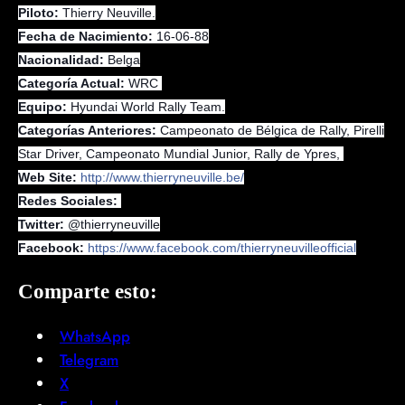
Piloto:
Thierry Neuville.
Fecha de Nacimiento:
16-06-88
Nacionalidad:
Belga
Categoría Actual:
WRC
Equipo:
Hyundai World Rally Team.
Categorías Anteriores:
Campeonato de Bélgica de Rally, Pirelli
Star Driver, Campeonato Mundial Junior, Rally de Ypres,
Web Site:
http://
www.thierryneuville.be/
Redes Sociales:
Twitter:
@thierryneuville
Facebook:
https://www.facebook.com/
thierryneuvilleofficial
Comparte esto:
WhatsApp
Telegram
X