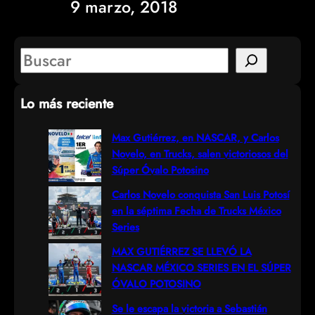
9 marzo, 2018
S
e
Lo más reciente
a
r
Max Gutiérrez, en NASCAR, y Carlos
Novelo, en Trucks, salen victoriosos del
c
Súper Óvalo Potosino
h
Carlos Novelo conquista San Luis Potosí
en la séptima Fecha de Trucks México
Series
MAX GUTIÉRREZ SE LLEVÓ LA
NASCAR MÉXICO SERIES EN EL SÚPER
ÓVALO POTOSINO
Se le escapa la victoria a Sebastián