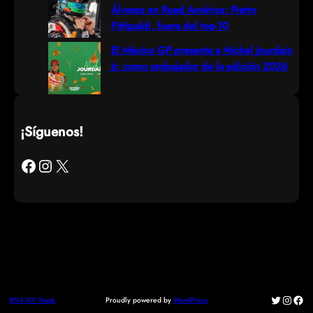
Álvarez en Road América; Pietro
Fittipaldi, fuera del top-10
El México GP presenta a Michel Jourdain
Jr. como embajador de la edición 2026
¡Síguenos!
Facebook
Instagram
X
Twitter
Instag
Fac
Proudly powered by
WordPress
DNA ON Track