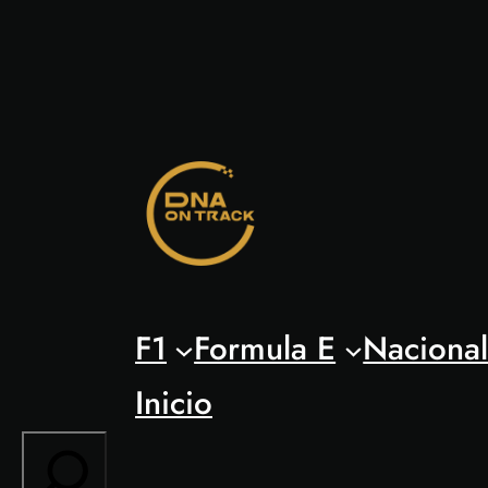
Saltar
al
contenido
F1
Formula E
Naciona
Inicio
Search