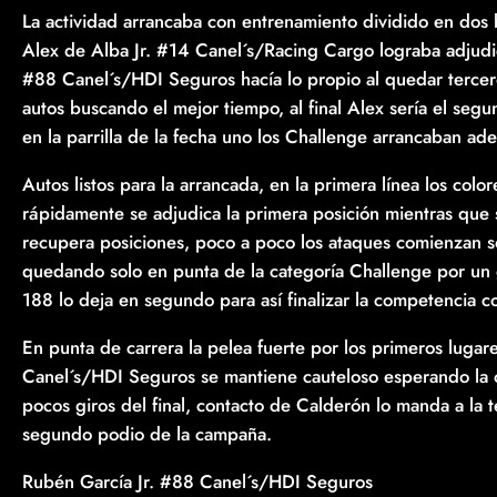
La actividad arrancaba con entrenamiento dividido en dos
Alex de Alba Jr. #14 Canel´s/Racing Cargo lograba adjudi
#88 Canel´s/HDI Seguros hacía lo propio al quedar tercero.
autos buscando el mejor tiempo, al final Alex sería el segu
en la parrilla de la fecha uno los Challenge arrancaban ade
Autos listos para la arrancada, en la primera línea los co
rápidamente se adjudica la primera posición mientras qu
recupera posiciones, poco a poco los ataques comienzan so
quedando solo en punta de la categoría Challenge por un 
188 lo deja en segundo para así finalizar la competencia 
En punta de carrera la pelea fuerte por los primeros lugar
Canel´s/HDI Seguros se mantiene cauteloso esperando la opo
pocos giros del final, contacto de Calderón lo manda a la t
segundo podio de la campaña.
Rubén García Jr. #88 Canel´s/HDI Seguros