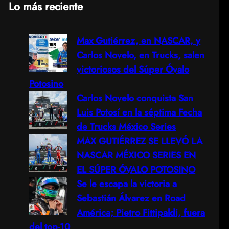
Lo más reciente
a
Max Gutiérrez, en NASCAR, y
r
Carlos Novelo, en Trucks, salen
c
victoriosos del Súper Óvalo
Potosino
h
Carlos Novelo conquista San
Luis Potosí en la séptima Fecha
de Trucks México Series
MAX GUTIÉRREZ SE LLEVÓ LA
NASCAR MÉXICO SERIES EN
EL SÚPER ÓVALO POTOSINO
Se le escapa la victoria a
Sebastián Álvarez en Road
América; Pietro Fittipaldi, fuera
del top-10