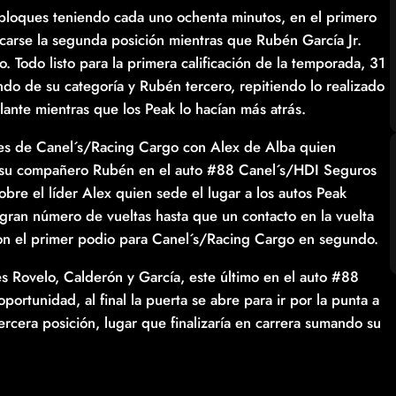
 bloques teniendo cada uno ochenta minutos, en el primero
carse la segunda posición mientras que Rubén García Jr.
 Todo listo para la primera calificación de la temporada, 31
ndo de su categoría y Rubén tercero, repitiendo lo realizado
lante mientras que los Peak lo hacían más atrás.
lores de Canel´s/Racing Cargo con Alex de Alba quien
e su compañero Rubén en el auto #88 Canel´s/HDI Seguros
bre el líder Alex quien sede el lugar a los autos Peak
gran número de vueltas hasta que un contacto en la vuelta
con el primer podio para Canel´s/Racing Cargo en segundo.
es Rovelo, Calderón y García, este último en el auto #88
rtunidad, al final la puerta se abre para ir por la punta a
ercera posición, lugar que finalizaría en carrera sumando su