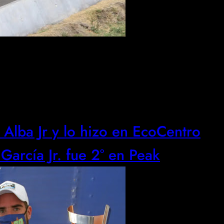
e Alba Jr y lo hizo en EcoCentro
arcía Jr. fue 2° en Peak