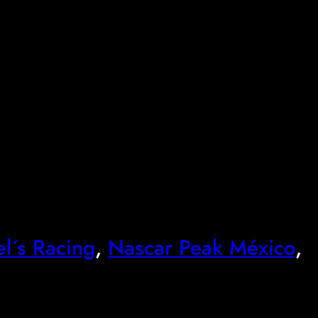
l´s Racing
, 
Nascar Peak México
, 