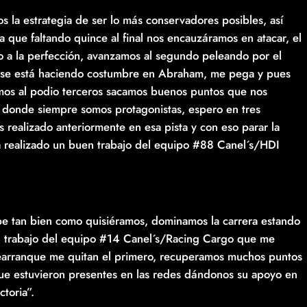
s la estrategia de ser lo más conservadores posibles, así
que faltando quince al final nos encauzáramos en atacar, el
 a la perfección, avanzamos al segundo peleando por el
se está haciendo costumbre en Abraham, me pega y pues
ubimos al podio terceros sacamos buenos puntos que nos
s donde siempre somos protagonistas, espero en tres
realizado anteriormente en esa pista y con eso parar la
ha realizado un buen trabajo del equipo #88 Canel´s/HDI
be tan bien como quisiéramos, dominamos la carrera estando
an trabajo del equipo #14 Canel´s/Racing Cargo que me
 rearranque me quitan el primero, recuperamos muchos puntos
 que estuvieron presentes en las redes dándonos su apoyo en
toria”.