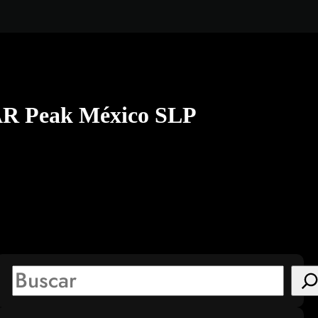
AR Peak México SLP
S
e