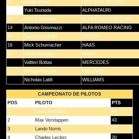
11
Sergio Pérez
RED BULL RACING
12
Yuki Tsunoda
ALPHATAURI
13
Kimi Räikkönen
ALFA ROMEO RACING
14
Antonio Giovinazzi
ALFA ROMEO RACING
15
Sebastian Vettel
ASTON
16
Mick Schumacher
HAAS
17
Nikita Mazepin
HAAS
Valtteri Bottas
MERCEDES
George Russell
WILLIAMS
Nicholas Latifi
WILLIAMS
CAMPEONATO DE PILOTOS
POS
PILOTO
PTS
1
Lewis Hamilton
44
2
Max Verstappen
43
3
Lando Norris
27
4
Charles Leclerc
20