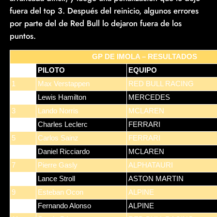
fuera del top 3. Después del reinicio, algunos errores
por parte del de Red Bull lo dejaron fuera de los
puntos.
GP DE IMOLA – RESULTADOS
POS
PILOTO
EQUIPO
1
Max Verstappen
RED BULL RACING
2
Lewis Hamilton
MERCEDES
3
Lando Norris
MCLAREN
4
Charles Leclerc
FERRARI
5
Carlos Sainz
FERRARI
6
Daniel Ricciardo
MCLAREN
7
Pierre Gasly
ALPHATAURI
8
Lance Stroll
ASTON MARTIN
9
Esteban Ocon
ALPINE
10
Fernando Alonso
ALPINE