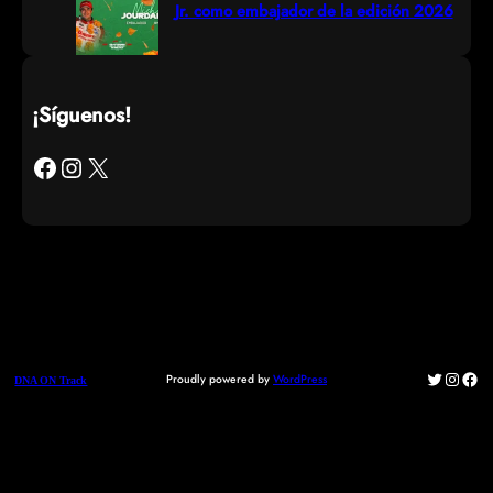
Jr. como embajador de la edición 2026
¡Síguenos!
Facebook
Instagram
X
Twitter
Instag
Fac
Proudly powered by
WordPress
DNA ON Track