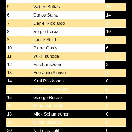
5
Valtteri Bottas
16
6
Carlos Sainz
14
7
Daniel Ricciardo
14
8
Sergio Pérez
10
9
Lance Stroll
5
10
Pierre Gasly
6
11
Yuki Tsunoda
2
12
Esteban Ocon
2
13
Fernando Alonso
1
14
Kimi Räikkönen
0
15
Antonio Giovinazzi
0
16
George Russell
0
17
Sebastian Vettel
0
18
Mick Schumacher
0
19
Nikita Mazepin
0
20
Nicholas Latifi
0