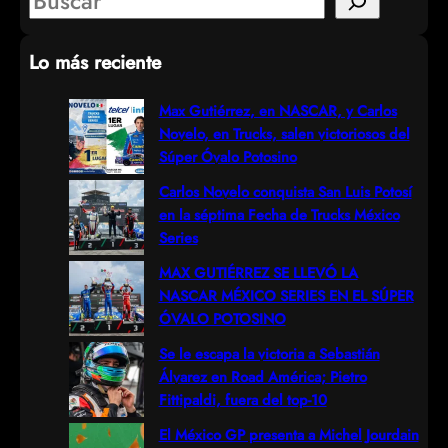
S
e
Lo más reciente
a
r
Max Gutiérrez, en NASCAR, y Carlos
Novelo, en Trucks, salen victoriosos del
c
Súper Óvalo Potosino
h
Carlos Novelo conquista San Luis Potosí
en la séptima Fecha de Trucks México
Series
MAX GUTIÉRREZ SE LLEVÓ LA
NASCAR MÉXICO SERIES EN EL SÚPER
ÓVALO POTOSINO
Se le escapa la victoria a Sebastián
Álvarez en Road América; Pietro
Fittipaldi, fuera del top-10
El México GP presenta a Michel Jourdain