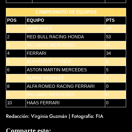
CAMPEONATO DE EQUIPOS
POS
EQUIPO
PTS
1
MERCEDES
60
2
RED BULL RACING HONDA
53
3
MCLAREN MERCEDES
41
4
FERRARI
34
5
ALPHATAURI HONDA
8
6
ASTON MARTIN MERCEDES
5
7
ALPINE RENAULT
3
8
ALFA ROMEO RACING FERRARI
0
9
WILLIAMS MERCEDES
0
10
HAAS FERRARI
0
Redacción: Virginia Guzmán | Fotografía: FIA
Comparte esto: