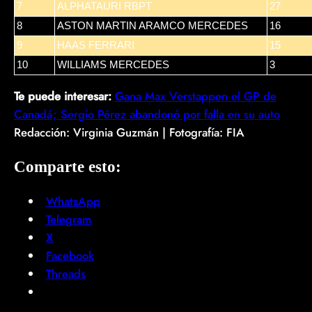
7
ALPHATAURI RBPT
27
8
ASTON MARTIN ARAMCO MERCEDES
16
9
HAAS FERRARI
15
10
WILLIAMS MERCEDES
3
Te puede interesar:
Gana Max Verstappen el GP de
Canadá; Sergio Pérez abandonó por falla en su auto
Redacción: Virginia Guzmán | Fotografía: FIA
Comparte esto:
WhatsApp
Telegram
X
Facebook
Threads