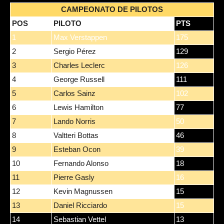
CAMPEONATO DE PILOTOS
POS
PILOTO
PTS
1
Max Verstappen
175
2
Sergio Pérez
129
3
Charles Leclerc
126
4
George Russell
111
5
Carlos Sainz
102
6
Lewis Hamilton
77
7
Lando Norris
50
8
Valtteri Bottas
46
9
Esteban Ocon
39
10
Fernando Alonso
18
11
Pierre Gasly
16
12
Kevin Magnussen
15
13
Daniel Ricciardo
15
14
Sebastian Vettel
13