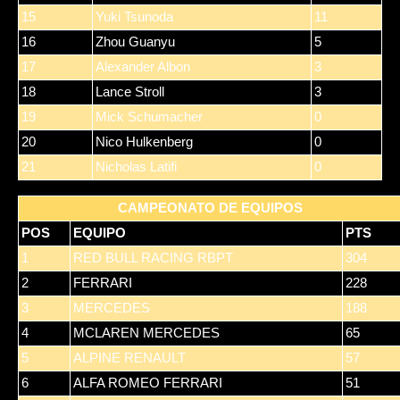
15
Yuki Tsunoda
11
16
Zhou Guanyu
5
17
Alexander Albon
3
18
Lance Stroll
3
19
Mick Schumacher
0
20
Nico Hulkenberg
0
21
Nicholas Latifi
0
CAMPEONATO DE EQUIPOS
POS
EQUIPO
PTS
1
RED BULL RACING RBPT
304
2
FERRARI
228
3
MERCEDES
188
4
MCLAREN MERCEDES
65
5
ALPINE RENAULT
57
6
ALFA ROMEO FERRARI
51