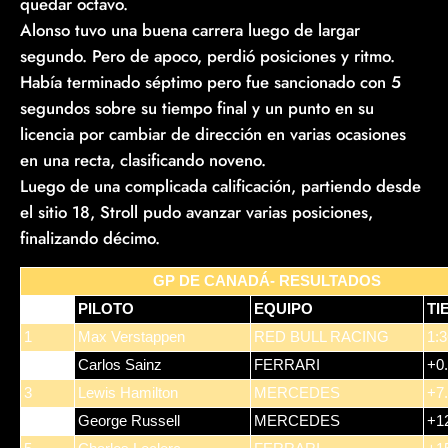
quedar octavo.
Alonso tuvo una buena carrera luego de largar
segundo. Pero de apoco, perdió posiciones y ritmo.
Había terminado séptimo pero fue sancionado con 5
segundos sobre su tiempo final y un punto en su
licencia por cambiar de dirección en varias ocasiones
en una recta, clasificando noveno.
Luego de una complicada calificación, partiendo desde
el sitio 18, Stroll pudo avanzar varias posiciones,
finalizando décimo.
GP DE CANADÁ- RESULTADOS
POS
PILOTO
EQUIPO
TI
1
Max Verstappen
RED BULL RACING
1:3
2
Carlos Sainz
FERRARI
+0
3
Lewis Hamilton
MERCEDES
+7
4
George Russell
MERCEDES
+1