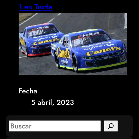
1 en Tuxtla
Fecha
5 abril, 2023
S
e