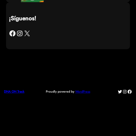
¡Síguenos!
Facebook
Instagram
X
Twitter
Instag
Fac
Proudly powered by
WordPress
DNA ON Track