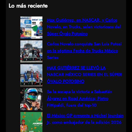
Lo más reciente
a
r
Max Gutiérrez, en NASCAR, y Carlos
Novelo, en Trucks, salen victoriosos del
c
Súper Óvalo Potosino
h
Carlos Novelo conquista San Luis Potosí
en la séptima Fecha de Trucks México
Series
MAX GUTIÉRREZ SE LLEVÓ LA
NASCAR MÉXICO SERIES EN EL SÚPER
ÓVALO POTOSINO
Se le escapa la victoria a Sebastián
Álvarez en Road América; Pietro
Fittipaldi, fuera del top-10
El México GP presenta a Michel Jourdain
Jr. como embajador de la edición 2026