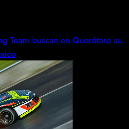
ing Team buscan en Querétaro su
xico