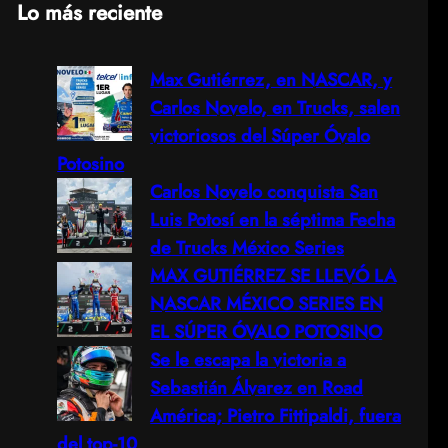
Lo más reciente
a
Max Gutiérrez, en NASCAR, y
r
Carlos Novelo, en Trucks, salen
c
victoriosos del Súper Óvalo
Potosino
h
Carlos Novelo conquista San
Luis Potosí en la séptima Fecha
de Trucks México Series
MAX GUTIÉRREZ SE LLEVÓ LA
NASCAR MÉXICO SERIES EN
EL SÚPER ÓVALO POTOSINO
Se le escapa la victoria a
Sebastián Álvarez en Road
América; Pietro Fittipaldi, fuera
del top-10