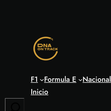
Saltar
al
contenido
F1
Formula E
Naciona
Inicio
Search