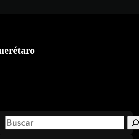
uerétaro
S
e