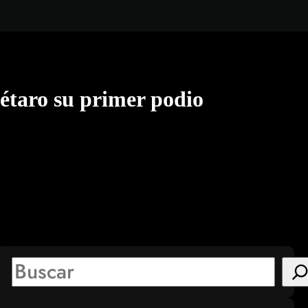
étaro su primer podio
S
e