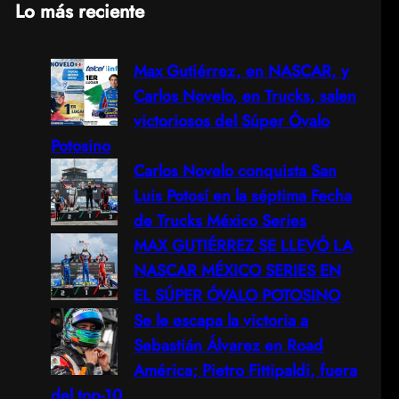
Lo más reciente
a
Max Gutiérrez, en NASCAR, y
r
Carlos Novelo, en Trucks, salen
c
victoriosos del Súper Óvalo
Potosino
h
Carlos Novelo conquista San
Luis Potosí en la séptima Fecha
de Trucks México Series
MAX GUTIÉRREZ SE LLEVÓ LA
NASCAR MÉXICO SERIES EN
EL SÚPER ÓVALO POTOSINO
Se le escapa la victoria a
Sebastián Álvarez en Road
América; Pietro Fittipaldi, fuera
del top-10