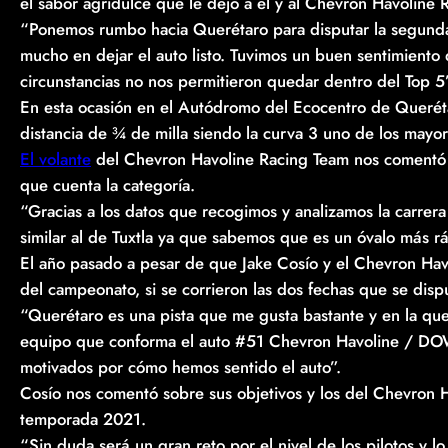
el sabor agridulce que le dejó a él y al Chevron Havoline 
“Ponemos rumbo hacia Querétaro para disputar la segunda
mucho en dejar el auto listo. Tuvimos un buen sentimient
circunstancias no nos permitieron quedar dentro del Top 5
En esta ocasión en el Autódromo del Ecocentro de Querétar
distancia de ¾ de milla siendo la curva 3 uno de los mayor
El volante
del Chevron Havoline Racing Team nos comentó 
que cuenta la categoría.
“Gracias a los datos que recogimos y analizamos la carre
similar al de Tuxtla ya que sabemos que es un óvalo más r
El año pasado a pesar de que Jake Cosío y el Chevron Havo
del campeonato, si se corrieron las dos fechas que se disp
“Querétaro es una pista que me gusta bastante y en la qu
equipo que conforma el auto #51 Chevron Havoline / DO
motivados por cómo hemos sentido el auto”.
Cosío nos comentó sobre sus objetivos y los del Chevron 
temporada 2021.
“Sin duda será un gran reto por el nivel de los pilotos y 