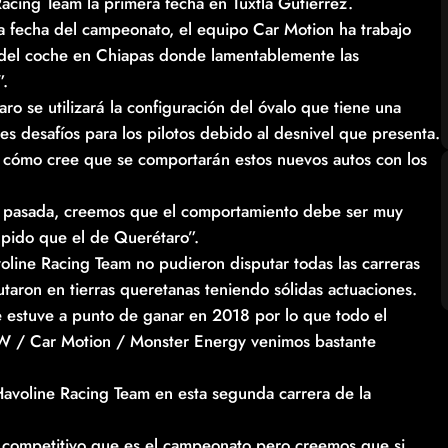
Racing Team la primera fecha en Tuxtla Gutiérrez.
 fecha del campeonato, el equipo Car Motion ha trabajo
o del coche en Chiapas donde lamentablemente las
”.
o se utilizará la configuración del óvalo que tiene una
es desafíos para los pilotos debido al desnivel que presenta.
cómo cree que se comportarán estos nuevos autos con los
ra pasada, creemos que el comportamiento debe ser muy
ápido que el de Querétaro”.
line Racing Team no pudieron disputar todas las carreras
utaron en tierras queretanas teniendo sólidas actuaciones.
e estuve a punto de ganar en 2018 por lo que todo el
W / Car Motion / Monster Energy venimos bastante
Havoline Racing Team en esta segunda carrera de la
lo competitivo que es el campeonato pero creemos que si