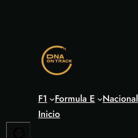
Saltar
al
contenido
F1
Formula E
Naciona
Inicio
Search