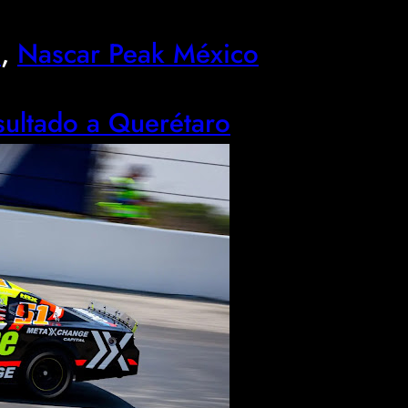
l
, 
Nascar Peak México
sultado a Querétaro