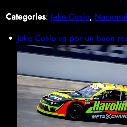
Categories
:
Jake Cosío
, 
Naciona
Jake Cosío va por un buen re