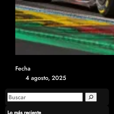
Fecha
4 agosto, 2025
S
e
Lo más reciente