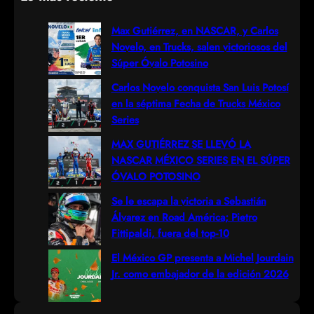
a
r
Max Gutiérrez, en NASCAR, y Carlos
Novelo, en Trucks, salen victoriosos del
c
Súper Óvalo Potosino
h
Carlos Novelo conquista San Luis Potosí
en la séptima Fecha de Trucks México
Series
MAX GUTIÉRREZ SE LLEVÓ LA
NASCAR MÉXICO SERIES EN EL SÚPER
ÓVALO POTOSINO
Se le escapa la victoria a Sebastián
Álvarez en Road América; Pietro
Fittipaldi, fuera del top-10
El México GP presenta a Michel Jourdain
Jr. como embajador de la edición 2026