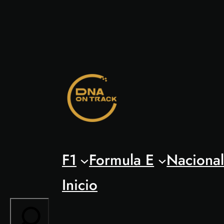
Saltar
al
contenido
F1
Formula E
Naciona
Inicio
Search