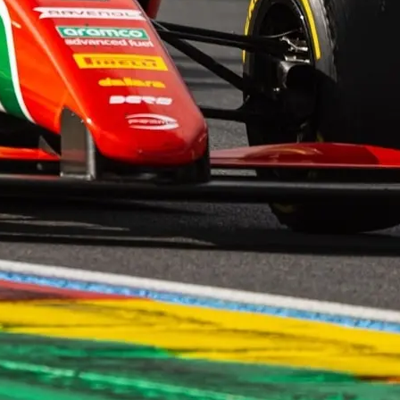
El México GP presenta a Michel
Jourdain Jr. como embajador
de la edición 2026
¡Síguenos!
Facebook
Instagram
X