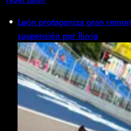
León protagoniza gran remont
suspensión por lluvia