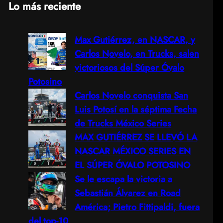
Lo más reciente
a
Max Gutiérrez, en NASCAR, y
r
Carlos Novelo, en Trucks, salen
c
victoriosos del Súper Óvalo
Potosino
h
Carlos Novelo conquista San
Luis Potosí en la séptima Fecha
de Trucks México Series
MAX GUTIÉRREZ SE LLEVÓ LA
NASCAR MÉXICO SERIES EN
EL SÚPER ÓVALO POTOSINO
Se le escapa la victoria a
Sebastián Álvarez en Road
América; Pietro Fittipaldi, fuera
del top-10