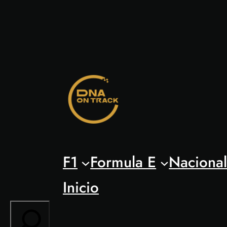
Saltar
al
contenido
F1
Formula E
Naciona
Inicio
Search