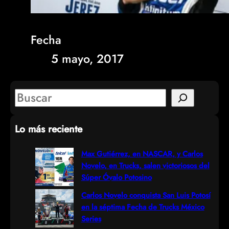
Fecha
5 mayo, 2017
S
e
Lo más reciente
a
r
Max Gutiérrez, en NASCAR, y Carlos
Novelo, en Trucks, salen victoriosos del
c
Súper Óvalo Potosino
h
Carlos Novelo conquista San Luis Potosí
en la séptima Fecha de Trucks México
Series