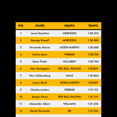
POS
PILOTO
EQUIPO
TIEMPO
1
Lewis Hamilton
MERCEDES
1:30.374
2
George Russell
MERCEDES
1:30.580
3
Fernando Alonso
ASTON MARTIN
1:30.660
4
Carlos Sainz
FERRARI
1:30.769
5
Oscar Piastri
MCLAREN
1:30.784
6
Max Verstappen
RED BULL RACING
1:30.851
7
Nico Hülkenberg
HAAS
1:30.884
8
Lance Stroll
ASTON MARTIN
1:30.891
9
Charles Leclerc
FERRARI
1:31.113
10
Sergio Pérez
RED BULL RACING
1:31.115
11
Alexander Albon
WILLIAMS
1:31.333
12
Daniel Ricciardo
RB
1:31.516