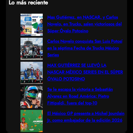
Lo más reciente
a
r
Max Gutiérrez, en NASCAR, y Carlos
Novelo, en Trucks, salen victoriosos del
c
Súper Óvalo Potosino
h
Carlos Novelo conquista San Luis Potosí
en la séptima Fecha de Trucks México
Series
MAX GUTIÉRREZ SE LLEVÓ LA
NASCAR MÉXICO SERIES EN EL SÚPER
ÓVALO POTOSINO
Se le escapa la victoria a Sebastián
Álvarez en Road América; Pietro
Fittipaldi, fuera del top-10
El México GP presenta a Michel Jourdain
Jr. como embajador de la edición 2026