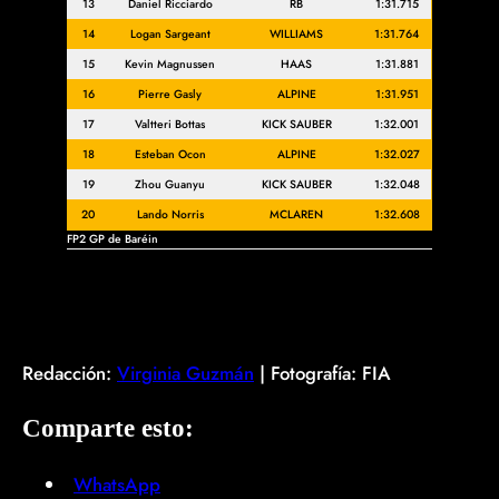
13
Daniel Ricciardo
RB
1:31.715
14
Logan Sargeant
WILLIAMS
1:31.764
15
Kevin Magnussen
HAAS
1:31.881
16
Pierre Gasly
ALPINE
1:31.951
17
Valtteri Bottas
KICK SAUBER
1:32.001
18
Esteban Ocon
ALPINE
1:32.027
19
Zhou Guanyu
KICK SAUBER
1:32.048
20
Lando Norris
MCLAREN
1:32.608
FP2 GP de Baréin
Redacción:
Virginia Guzmán
| Fotografía: FIA
Comparte esto:
WhatsApp