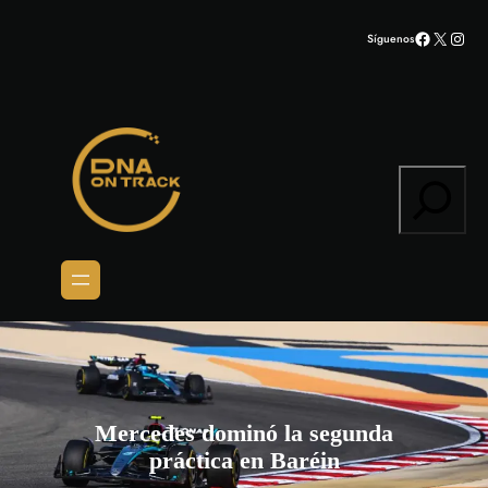
Saltar
Facebook
X
Inst
Síguenos
al
contenido
Search
Mercedes dominó la segunda
práctica en Baréin