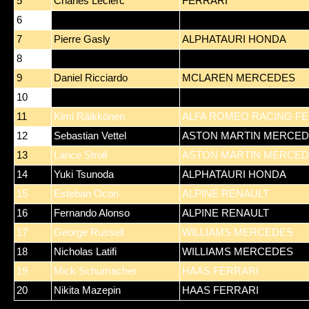
5
Charles Leclerc
FERRARI
6
Sergio Perez
RED BULL RACING HON
7
Pierre Gasly
ALPHATAURI HONDA
8
Carlos Sainz
FERRARI
9
Daniel Ricciardo
MCLAREN MERCEDES
10
Antonio Giovinazzi
ALFA ROMEO RACING FE
11
Kimi Räikkönen
ALFA ROMEO RACING FE
12
Sebastian Vettel
ASTON MARTIN MERCE
13
Lance Stroll
ASTON MARTIN MERCE
14
Yuki Tsunoda
ALPHATAURI HONDA
15
Esteban Ocon
ALPINE RENAULT
16
Fernando Alonso
ALPINE RENAULT
17
George Russell
WILLIAMS MERCEDES
18
Nicholas Latifi
WILLIAMS MERCEDES
19
Mick Schumacher
HAAS FERRARI
20
Nikita Mazepin
HAAS FERRARI