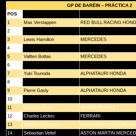
GP DE BARÉIN – PRÁCTICA 2
POS
PILOTO
EQUIPO
1
Max Verstappen
RED BULL RACING HON
2
Lando Norris
MCLAREN MERCEDES
3
Lewis Hamilton
MERCEDES
4
Carlos Sainz
FERRARI
5
Valtteri Bottas
MERCEDES
6
Daniel Ricciardo
MCLAREN MERCEDES
7
Yuki Tsunoda
ALPHATAURI HONDA
8
Lance Stroll
ASTON MARTIN MERCE
9
Pierre Gasly
ALPHATAURI HONDA
10
Sergio Perez
RED BULL RACING HON
11
Esteban Ocon
ALPINE RENAULT
12
Charles Leclerc
FERRARI
13
Antonio Giovinazzi
ALFA ROMEO RACING F
14
Sebastian Vettel
ASTON MARTIN MERCE