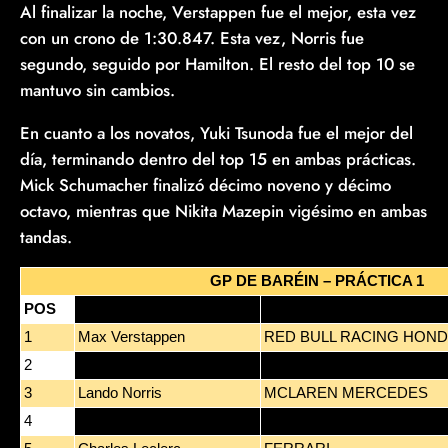
Al finalizar la noche, Verstappen fue el mejor, esta vez
con un crono de 1:30.847. Esta vez, Norris fue
segundo, seguido por Hamilton. El resto del top 10 se
mantuvo sin cambios.
En cuanto a los novatos, Yuki Tsunoda fue el mejor del
día, terminando dentro del top 15 en ambas prácticas.
Mick Schumacher finalizó décimo noveno y décimo
octavo, mientras que Nikita Mazepin vigésimo en ambas
tandas.
GP DE BARÉIN – PRÁCTICA 1
POS
PILOTO
EQUIPO
1
Max Verstappen
RED BULL RACING HON
2
Valtteri Bottas
MERCEDES
3
Lando Norris
MCLAREN MERCEDES
4
Lewis Hamilton
MERCEDES