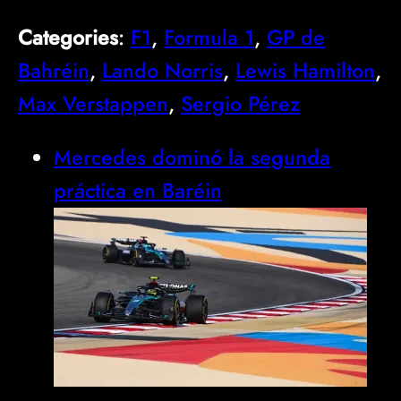
Categories
:
F1
, 
Formula 1
, 
GP de
Bahréin
, 
Lando Norris
, 
Lewis Hamilton
, 
Max Verstappen
, 
Sergio Pérez
Mercedes dominó la segunda
práctica en Baréin