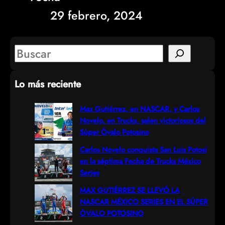
29 febrero, 2024
S
e
Lo más reciente
a
r
Max Gutiérrez, en NASCAR, y Carlos
Novelo, en Trucks, salen victoriosos del
c
Súper Óvalo Potosino
h
Carlos Novelo conquista San Luis Potosí
en la séptima Fecha de Trucks México
Series
MAX GUTIÉRREZ SE LLEVÓ LA
NASCAR MÉXICO SERIES EN EL SÚPER
ÓVALO POTOSINO