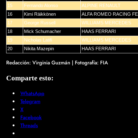
15
Fernando Alonso
ALPINE RENAULT
16
Kimi Räikkönen
ALFA ROMEO RACING F
17
George Russell
WILLIAMS MERCEDES
18
Mick Schumacher
HAAS FERRARI
19
Nicholas Latifi
WILLIAMS MERCEDES
20
Nikita Mazepin
HAAS FERRARI
Redacción: Virginia Guzmán | Fotografía: FIA
Comparte esto:
WhatsApp
Telegram
X
Facebook
Threads