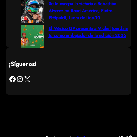
Se le escapa la victoria a Sebastián
Álvarez en Road América; Pietro
Fittipaldi, fuera del top-10
El México GP presenta a Michel Jourdain
Jr. como embajador de la edición 2026
¡Síguenos!
Facebook
Instagram
X